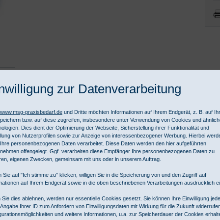
nwilligung zur Datenverarbeitung
//www.msg-praxisbedarf.de
und Dritte möchten Informationen auf Ihrem Endgerät, z. B. auf I
, 77731 Willstätt-Sand, www.kirsch-medical.de/, info@kirsch-medical.d
peichern bzw. auf diese zugreifen, insbesondere unter Verwendung von Cookies und ähnlic
ologien. Dies dient der Optimierung der Webseite, Sicherstellung ihrer Funktionalität und
llung von Nutzerprofilen sowie zur Anzeige von interessenbezogener Werbung. Hierbei werd
Ihre personenbezogenen Daten verarbeitet. Diese Daten werden den hier aufgeführten
nehmen offengelegt. Ggf. verarbeiten diese Empfänger Ihre personenbezogenen Daten zu
ren, eigenen Zwecken, gemeinsam mit uns oder in unserem Auftrag.
 Sie auf "Ich stimme zu" klicken, willigen Sie in die Speicherung von und den Zugriff auf
mationen auf Ihrem Endgerät sowie in die oben beschriebenen Verarbeitungen ausdrücklich ei
Sie dies ablehnen, werden nur essentielle Cookies gesetzt. Sie können Ihre Einwilligung jede
 Angabe Ihrer ID zum Anfordern von Einwilligungsdaten mit Wirkung für die Zukunft widerrufe
gurationsmöglichkeiten und weitere Informationen, u.a. zur Speicherdauer der Cookies erhalt