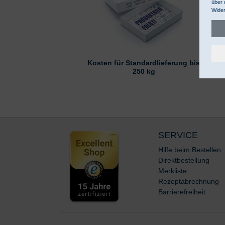
über 
Wider
Kosten für Standardlieferung bis
250 kg
SERVICE
Hilfe beim Bestellen
Direktbestellung
Merkliste
Rezeptabrechnung
Barrierefreiheit