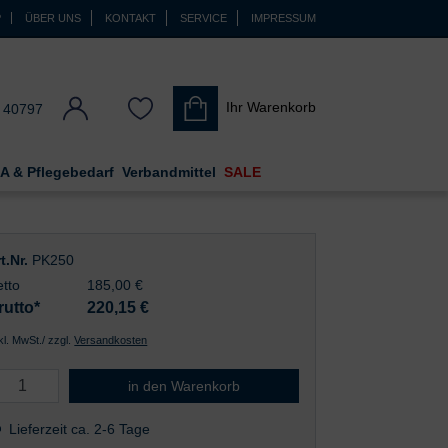
P
ÜBER UNS
KONTAKT
SERVICE
IMPRESSUM
Ihr Warenkorb
 40797
A & Pflegebedarf
Verbandmittel
SALE
t.Nr.
PK250
tto
185,00 €
rutto*
220,15
€
nkl. MwSt./ zzgl.
Versandkosten
Kosten für Standardlieferung bis 250 kg
in den Warenkorb
Lieferzeit ca. 2-6 Tage