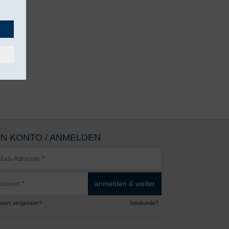
IN KONTO / ANMELDEN
sse
wort
anmelden & weiter
wort vergessen?
Neukunde?