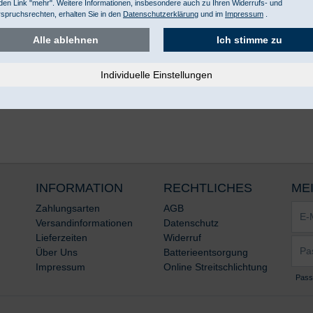
den Link "mehr". Weitere Informationen, insbesondere auch zu Ihren Widerrufs- und
spruchsrechten, erhalten Sie in den
Datenschutzerklärung
und im
Impressum
.
Alle ablehnen
Ich stimme zu
INFORMATION
RECHTLICHES
ME
E-
Zahlungsarten
AGB
Mail-
Versandinformationen
Datenschutz
Adre
Lieferzeiten
Widerruf
Pass
*
Über Uns
Batterieentsorgung
*
Impressum
Online Streitschlichtung
Pass