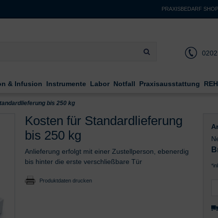
PRAXISBEDARF SHO
0202
on & Infusion
Instrumente
Labor
Notfall
Praxisausstattung
REH
tandardlieferung bis 250 kg
Kosten für Standardlieferung
Ar
bis 250 kg
Ne
B
Anlieferung erfolgt mit einer Zustellperson, ebenerdig
bis hinter die erste verschließbare Tür
*i
Produktdaten drucken