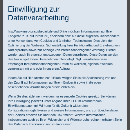
Einwilligung zur
Datenverarbeitung
http://www.msg-praxisbedarf.de
und Dritte möchten Informationen auf Ihrem
Endgerät, z. B. auf Ihrem PC, speichern bzw. auf diese zugreifen, insbesondere
unter Verwendung von Cookies und ähnlichen Technologien. Dies dient der
Praxisbedarf Shop
Notfall
Beatmung und Intubation
Optimierung der Webseite, Sicherstellung ihrer Funktionalität und Erstellung von
HEINE Laryngoskope
HEINE Laryngoskop-Sets
Nutzerprofilen sowie zur Anzeige von interessenbezogener Werbung. Hierbei
werden auch Ihre personenbezogenen Daten verarbeitet. Diese Daten werden
den hier aufgeführten Unternehmen offengelegt. Ggf. verarbeiten diese
HEINE Laryngoskop-Sets
Empfänger Ihre personenbezogenen Daten zu weiteren, eigenen Zwecken,
gemeinsam mit uns oder in unserem Auftrag.
Indem Sie auf "Ich stimme zu" klicken, willigen Sie in die Speicherung von und
HEINE Laryngoskop-Sets gehören zur Grundausstattung des
den Zugriff auf Informationen auf Ihrem Endgerät sowie in die oben
beschriebenen Verarbeitungen ausdrücklich ein.
Notfall-Equipments im Rettungsdienst, der Notfallambulanz und in
der Chirurgie. Für gewerbliche Kunden ist Kauf auf Rechnung
Wenn Sie dies ablehnen, werden nur essentielle Cookies gesetzt. Sie können
möglich.
Ihre Einwilligung jederzeit unter Angabe Ihrer ID zum Anfordern von
Einwilligungsdaten mit Wirkung für die Zukunft widerrufen.
Konfigurationsmöglichkeiten und weitere Informationen, u.a. zur Speicherdauer
HEINE Laryngoscope Sets - Produktübersicht:
der Cookies erhalten Sie über den Link "mehr". Weitere Informationen,
insbesondere auch zu Ihren Widerrufs- und Widerspruchsrechten, erhalten Sie in
den
Datenschutzerklärung
und im
Impressum
.
Auswahl
vor Produktliste
Produkte/Seite
: