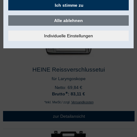
Ich stimme zu
Alle ablehnen
HEINE Reissverschlussetui
für Laryngoskope
Netto:
69,84
€
∗
Brutto
: 83,11
€
*inkl. MwSt./ zzgl.
Versandkosten
zur Detailansicht