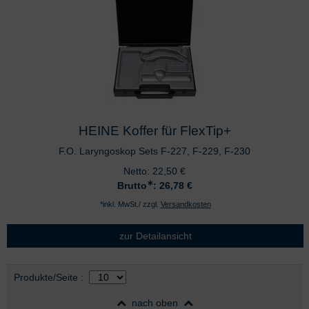
HEINE Koffer für FlexTip+
F.O. Laryngoskop Sets F-227, F-229, F-230
Netto:
22,50
€
∗
Brutto
: 26,78
€
*inkl. MwSt./ zzgl.
Versandkosten
zur Detailansicht
Auswahl
nach Produktliste
Produkte/Seite
:
nach oben