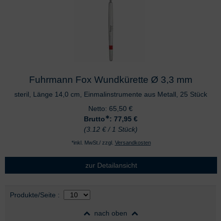
Fuhrmann Fox Wundkürette Ø 3,3 mm
steril, Länge 14,0 cm, Einmalinstrumente aus Metall, 25 Stück
Netto:
65,50
€
∗
Brutto
: 77,95
€
(3.12 € / 1 Stück)
*inkl. MwSt./ zzgl.
Versandkosten
zur Detailansicht
Auswahl
nach Produktliste
Produkte/Seite
:
nach oben