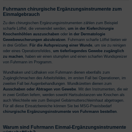
Fuhrmann chirurgische Ergänzungsinstrumente zum
Einmalgebrauch
Zu den chirurgischen Ergänzungsinstrumenten zählen zum Beispiel
scharfe Löffel, die verwendet werden,
um in der Kieferchirurgie
Knochenhöhlen auszuschaben
oder
in der Dermatologie
Gewebewucherungen abzukratzen
. Fuhrmann scharfe Löffel bieten wir
in drei Größen.
Für die Aufspreizung einer Wunde
, um sie zu reinigen
oder eines Operationsfeldes,
um tieferliegendes Gewebe zugänglich
zu machen
, haben wir einen stumpfen und einen scharfen Wundspreizer
von Fuhrmann im Programm.
Wundhaken und Lidhaken von Fuhrmann dienen ebenfalls zum
Zugänglichmachen des Arbeitsfeldes, im ersten Fall bei Operationen, im
zweiten Fall bei Augenbehandlungen. Wundküretten dienen zum
Ausschaben oder Abtragen von Gewebe
. Mit den Instrumenten, die wir
in zwei Größen liefern, werden sowohl Hartsubstanzen wie Knochen als
auch Weichteile wie zum Beispiel Gebärmutterschleimhaut abgetragen.
Für all diese Einsatzbereiche können Sie bei MSG-Praxisbedarf
chirurgische Ergänzungsinstrumente von Fuhrmann bestellen
.
Warum sind Fuhrmann Einmal-Ergänzungsinstrumente