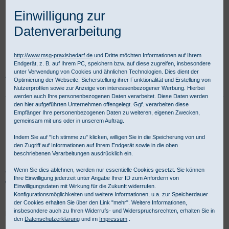
Einwilligung zur
Datenverarbeitung
http://www.msg-praxisbedarf.de
und Dritte möchten Informationen auf Ihrem
Endgerät, z. B. auf Ihrem PC, speichern bzw. auf diese zugreifen, insbesondere
unter Verwendung von Cookies und ähnlichen Technologien. Dies dient der
Praxisbedarf Shop
Instrumente
Einmalinstrumente
Optimierung der Webseite, Sicherstellung ihrer Funktionalität und Erstellung von
Fuhrmann Einmalinstrumente
Ergänzungsinstrumente
Nutzerprofilen sowie zur Anzeige von interessenbezogener Werbung. Hierbei
werden auch Ihre personenbezogenen Daten verarbeitet. Diese Daten werden
den hier aufgeführten Unternehmen offengelegt. Ggf. verarbeiten diese
Fuhrmann Einmal-
Empfänger Ihre personenbezogenen Daten zu weiteren, eigenen Zwecken,
gemeinsam mit uns oder in unserem Auftrag.
Ergänzungsinstrumente
Indem Sie auf "Ich stimme zu" klicken, willigen Sie in die Speicherung von und
den Zugriff auf Informationen auf Ihrem Endgerät sowie in die oben
beschriebenen Verarbeitungen ausdrücklich ein.
Mit Fuhrmann Einmal-Ergänzungsinstrumenten sparen Sie Zeit und
Wenn Sie dies ablehnen, werden nur essentielle Cookies gesetzt. Sie können
Geld, denn recycelbare Instrumente sind nachweislich
Ihre Einwilligung jederzeit unter Angabe Ihrer ID zum Anfordern von
wirtschaftlich. Jetzt bestellen! Für gewerbliche Kunden ist Kauf auf
Einwilligungsdaten mit Wirkung für die Zukunft widerrufen.
Rechnung möglich.
Konfigurationsmöglichkeiten und weitere Informationen, u.a. zur Speicherdauer
der Cookies erhalten Sie über den Link "mehr". Weitere Informationen,
insbesondere auch zu Ihren Widerrufs- und Widerspruchsrechten, erhalten Sie in
Ergänzungsinstrumente - Produktübersicht:
den
Datenschutzerklärung
und im
Impressum
.