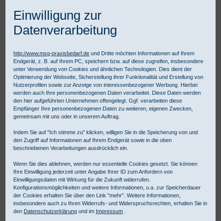
Einwilligung zur
Datenverarbeitung
http://www.msg-praxisbedarf.de
und Dritte möchten Informationen auf Ihrem
Endgerät, z. B. auf Ihrem PC, speichern bzw. auf diese zugreifen, insbesondere
unter Verwendung von Cookies und ähnlichen Technologien. Dies dient der
Praxisbedarf Shop
Verbandmittel
Verbandstoffe
Schlauchverbände
Optimierung der Webseite, Sicherstellung ihrer Funktionalität und Erstellung von
Netzschlauchverbände
Nutzerprofilen sowie zur Anzeige von interessenbezogener Werbung. Hierbei
werden auch Ihre personenbezogenen Daten verarbeitet. Diese Daten werden
den hier aufgeführten Unternehmen offengelegt. Ggf. verarbeiten diese
Netzschlauchverbände im
Empfänger Ihre personenbezogenen Daten zu weiteren, eigenen Zwecken,
gemeinsam mit uns oder in unserem Auftrag.
Schlauchverbände Shop
Indem Sie auf "Ich stimme zu" klicken, willigen Sie in die Speicherung von und
den Zugriff auf Informationen auf Ihrem Endgerät sowie in die oben
beschriebenen Verarbeitungen ausdrücklich ein.
Die MSG Medizinische Geräte, Handel und Service Gesellschaft
Wenn Sie dies ablehnen, werden nur essentielle Cookies gesetzt. Sie können
mbH ist Ihr kompetenter Partner für Produkte aus dem Bereich der
Ihre Einwilligung jederzeit unter Angabe Ihrer ID zum Anfordern von
Kategorie 'Schlauchverbände: Netzschlauchverbände'. Für
Einwilligungsdaten mit Wirkung für die Zukunft widerrufen.
gewerbliche Kunden ist Kauf auf Rechnung möglich.
Konfigurationsmöglichkeiten und weitere Informationen, u.a. zur Speicherdauer
der Cookies erhalten Sie über den Link "mehr". Weitere Informationen,
insbesondere auch zu Ihren Widerrufs- und Widerspruchsrechten, erhalten Sie in
Netzschlauchverbände - Produktübersicht:
den
Datenschutzerklärung
und im
Impressum
.