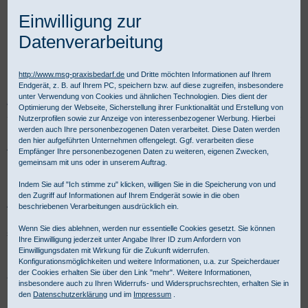
Einwilligung zur
Datenverarbeitung
http://www.msg-praxisbedarf.de
und Dritte möchten Informationen auf Ihrem
Endgerät, z. B. auf Ihrem PC, speichern bzw. auf diese zugreifen, insbesondere
unter Verwendung von Cookies und ähnlichen Technologien. Dies dient der
Praxisbedarf Shop
Notfall
Beatmung und Intubation
Absaugpumpen
Optimierung der Webseite, Sicherstellung ihrer Funktionalität und Erstellung von
Nutzerprofilen sowie zur Anzeige von interessenbezogener Werbung. Hierbei
werden auch Ihre personenbezogenen Daten verarbeitet. Diese Daten werden
Absaugpumpen für die
den hier aufgeführten Unternehmen offengelegt. Ggf. verarbeiten diese
Empfänger Ihre personenbezogenen Daten zu weiteren, eigenen Zwecken,
Notfallbeatmung
gemeinsam mit uns oder in unserem Auftrag.
Indem Sie auf "Ich stimme zu" klicken, willigen Sie in die Speicherung von und
den Zugriff auf Informationen auf Ihrem Endgerät sowie in die oben
Absaugpumpen für Notfallbeatmung kaufen. Mit unseren
beschriebenen Verarbeitungen ausdrücklich ein.
Handabsaugpumpen lässt sich der Mund- und Nasenbereich
Wenn Sie dies ablehnen, werden nur essentielle Cookies gesetzt. Sie können
schnell und zuverlässig von Flüssigkeiten befreien. Für gewerbliche
Ihre Einwilligung jederzeit unter Angabe Ihrer ID zum Anfordern von
Kunden ist Kauf auf Rechnung möglich.
Einwilligungsdaten mit Wirkung für die Zukunft widerrufen.
Konfigurationsmöglichkeiten und weitere Informationen, u.a. zur Speicherdauer
der Cookies erhalten Sie über den Link "mehr". Weitere Informationen,
Absaugpumpen - Produktübersicht:
insbesondere auch zu Ihren Widerrufs- und Widerspruchsrechten, erhalten Sie in
den
Datenschutzerklärung
und im
Impressum
.