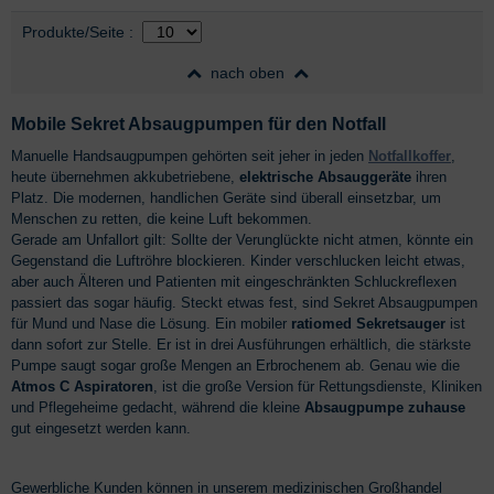
Auswahl
nach Produktliste
Produkte/Seite
:
nach oben
Mobile Sekret Absaugpumpen für den Notfall
Manuelle Handsaugpumpen gehörten seit jeher in jeden
Notfallkoffer
,
heute übernehmen akkubetriebene,
elektrische Absauggeräte
ihren
Platz. Die modernen, handlichen Geräte sind überall einsetzbar, um
Menschen zu retten, die keine Luft bekommen.
Gerade am Unfallort gilt: Sollte der Verunglückte nicht atmen, könnte ein
Gegenstand die Luftröhre blockieren. Kinder verschlucken leicht etwas,
aber auch Älteren und Patienten mit eingeschränkten Schluckreflexen
passiert das sogar häufig. Steckt etwas fest, sind Sekret Absaugpumpen
für Mund und Nase die Lösung. Ein mobiler
ratiomed Sekretsauger
ist
dann sofort zur Stelle. Er ist in drei Ausführungen erhältlich, die stärkste
Pumpe saugt sogar große Mengen an Erbrochenem ab. Genau wie die
Atmos C Aspiratoren
, ist die große Version für Rettungsdienste, Kliniken
und Pflegeheime gedacht, während die kleine
Absaugpumpe zuhause
gut eingesetzt werden kann.
Gewerbliche Kunden können in unserem medizinischen Großhandel