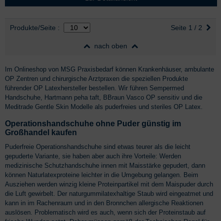
Auswahl
nach Produktliste
Produkte/Seite
:
Seite 1 / 2
nach oben
Im Onlineshop von MSG Praxisbedarf können Krankenhäuser, ambulante
OP Zentren und chirurgische Arztpraxen die speziellen Produkte
führender OP Latexhersteller bestellen. Wir führen Sempermed
Handschuhe, Hartmann peha taft, BBraun Vasco OP sensitiv und die
Meditrade Gentle Skin Modelle als puderfreies und steriles OP Latex.
Operationshandschuhe ohne Puder günstig im
Großhandel kaufen
Puderfreie Operationshandschuhe sind etwas teurer als die leicht
gepuderte Variante, sie haben aber auch ihre Vorteile: Werden
medizinische Schutzhandschuhe innen mit Maisstärke gepudert, dann
können Naturlatexproteine leichter in die Umgebung gelangen. Beim
Ausziehen werden winzig kleine Proteinpartikel mit dem Maispuder durch
die Luft gewirbelt. Der naturgummilatexhaltige Staub wird eingeatmet und
kann in im Rachenraum und in den Bronnchen allergische Reaktionen
auslösen. Problematisch wird es auch, wenn sich der Proteinstaub auf