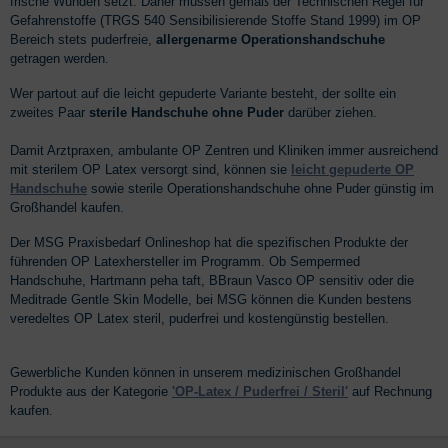
frische Wunden setzt. Daher müssen gemäß der Technischen Regel für
Gefahrenstoffe (TRGS 540 Sensibilisierende Stoffe Stand 1999) im OP
Bereich stets puderfreie,
allergenarme Operationshandschuhe
getragen werden.
Wer partout auf die leicht gepuderte Variante besteht, der sollte ein
zweites Paar
sterile Handschuhe ohne Puder
darüber ziehen.
Damit Arztpraxen, ambulante OP Zentren und Kliniken immer ausreichend
mit sterilem OP Latex versorgt sind, können sie
leicht gepuderte OP
Handschuhe
sowie sterile Operationshandschuhe ohne Puder günstig im
Großhandel kaufen.
Der MSG Praxisbedarf Onlineshop hat die spezifischen Produkte der
führenden OP Latexhersteller im Programm. Ob Sempermed
Handschuhe, Hartmann peha taft, BBraun Vasco OP sensitiv oder die
Meditrade Gentle Skin Modelle, bei MSG können die Kunden bestens
veredeltes OP Latex steril, puderfrei und kostengünstig bestellen.
Gewerbliche Kunden können in unserem medizinischen Großhandel
Produkte aus der Kategorie
'OP-Latex / Puderfrei / Steril'
auf Rechnung
kaufen.