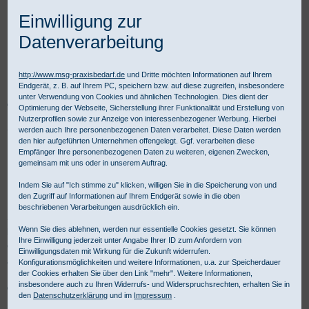
Einwilligung zur
Datenverarbeitung
http://www.msg-praxisbedarf.de
und Dritte möchten Informationen auf Ihrem
Endgerät, z. B. auf Ihrem PC, speichern bzw. auf diese zugreifen, insbesondere
unter Verwendung von Cookies und ähnlichen Technologien. Dies dient der
Praxisbedarf Shop
Hygiene
Medizinische Schutzkleidung
Handschuhe
Optimierung der Webseite, Sicherstellung ihrer Funktionalität und Erstellung von
OP-Latex / Puderfrei / Steril
Nutzerprofilen sowie zur Anzeige von interessenbezogener Werbung. Hierbei
werden auch Ihre personenbezogenen Daten verarbeitet. Diese Daten werden
den hier aufgeführten Unternehmen offengelegt. Ggf. verarbeiten diese
Sterile OP-Latex-Handschuhe
Empfänger Ihre personenbezogenen Daten zu weiteren, eigenen Zwecken,
gemeinsam mit uns oder in unserem Auftrag.
puderfrei
Indem Sie auf "Ich stimme zu" klicken, willigen Sie in die Speicherung von und
den Zugriff auf Informationen auf Ihrem Endgerät sowie in die oben
beschriebenen Verarbeitungen ausdrücklich ein.
Sterile puderfreie OP-Latex-Handschuhe führender Hersteller
Wenn Sie dies ablehnen, werden nur essentielle Cookies gesetzt. Sie können
bestellen Sie günstig im Onlineshop des Operationshandschuhe
Ihre Einwilligung jederzeit unter Angabe Ihrer ID zum Anfordern von
Großhändlers MSG Praxisbedarf. Für gewerbliche Kunden ist Kauf
Einwilligungsdaten mit Wirkung für die Zukunft widerrufen.
auf Rechnung möglich.
Konfigurationsmöglichkeiten und weitere Informationen, u.a. zur Speicherdauer
der Cookies erhalten Sie über den Link "mehr". Weitere Informationen,
insbesondere auch zu Ihren Widerrufs- und Widerspruchsrechten, erhalten Sie in
OP-Latex / Puderfrei / Steril - Produktübersicht:
den
Datenschutzerklärung
und im
Impressum
.