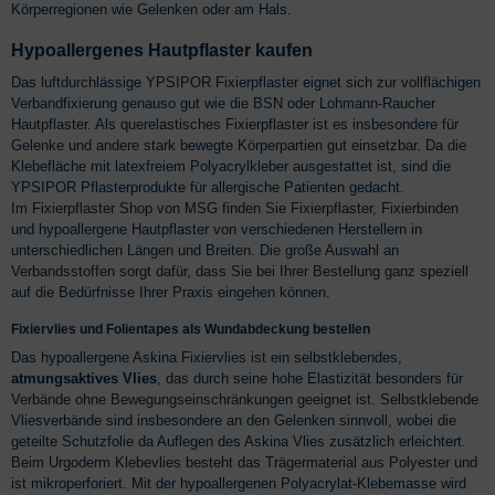
Körperregionen wie Gelenken oder am Hals.
Hypoallergenes Hautpflaster kaufen
Das luftdurchlässige YPSIPOR Fixierpflaster eignet sich zur vollflächigen
Verbandfixierung genauso gut wie die BSN oder Lohmann-Raucher
Hautpflaster. Als querelastisches Fixierpflaster ist es insbesondere für
Gelenke und andere stark bewegte Körperpartien gut einsetzbar. Da die
Klebefläche mit latexfreiem Polyacrylkleber ausgestattet ist, sind die
YPSIPOR Pflasterprodukte für allergische Patienten gedacht.
Im Fixierpflaster Shop von MSG finden Sie Fixierpflaster, Fixierbinden
und hypoallergene Hautpflaster von verschiedenen Herstellern in
unterschiedlichen Längen und Breiten. Die große Auswahl an
Verbandsstoffen sorgt dafür, dass Sie bei Ihrer Bestellung ganz speziell
auf die Bedürfnisse Ihrer Praxis eingehen können.
Fixiervlies und Folientapes als Wundabdeckung bestellen
Das hypoallergene Askina Fixiervlies ist ein selbstklebendes,
atmungsaktives Vlies
, das durch seine hohe Elastizität besonders für
Verbände ohne Bewegungseinschränkungen geeignet ist. Selbstklebende
Vliesverbände sind insbesondere an den Gelenken sinnvoll, wobei die
geteilte Schutzfolie da Auflegen des Askina Vlies zusätzlich erleichtert.
Beim Urgoderm Klebevlies besteht das Trägermaterial aus Polyester und
ist mikroperforiert. Mit der hypoallergenen Polyacrylat-Klebemasse wird