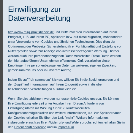
Einwilligung zur
Datenverarbeitung
http://www.msg-praxisbedarf.de
und Dritte möchten Informationen auf Ihrem
Endgerät, z. B. auf Ihrem PC, speichern bzw. auf diese zugreifen, insbesondere
unter Verwendung von Cookies und ähnlichen Technologien. Dies dient der
Praxisbedarf Shop
Verbandmittel
Pflaster und Tape
Fixierpflaster
Optimierung der Webseite, Sicherstellung ihrer Funktionalität und Erstellung von
Fixiervlies und Folienverband
Nutzerprofilen sowie zur Anzeige von interessenbezogener Werbung. Hierbei
werden auch Ihre personenbezogenen Daten verarbeitet. Diese Daten werden
den hier aufgeführten Unternehmen offengelegt. Ggf. verarbeiten diese
Günstig Fixierpflaster hypoallergen &
Empfänger Ihre personenbezogenen Daten zu weiteren, eigenen Zwecken,
gemeinsam mit uns oder in unserem Auftrag.
wasserfest
Indem Sie auf "Ich stimme zu" klicken, willigen Sie in die Speicherung von und
den Zugriff auf Informationen auf Ihrem Endgerät sowie in die oben
beschriebenen Verarbeitungen ausdrücklich ein.
Fixierpflaster und Fixiervlies bestellen Sie bei MSG günstig als
Wenn Sie dies ablehnen, werden nur essentielle Cookies gesetzt. Sie können
wasserfestes, sensitives, hyperallergenes OP- und Katheter
Ihre Einwilligung jederzeit unter Angabe Ihrer ID zum Anfordern von
Folientape oder -pflaster. Für gewerbliche Kunden ist Kauf auf
Einwilligungsdaten mit Wirkung für die Zukunft widerrufen.
Rechnung möglich.
Konfigurationsmöglichkeiten und weitere Informationen, u.a. zur Speicherdauer
der Cookies erhalten Sie über den Link "mehr". Weitere Informationen,
insbesondere auch zu Ihren Widerrufs- und Widerspruchsrechten, erhalten Sie in
Fixiervlies und Folienverband - Produktübersicht:
den
Datenschutzerklärung
und im
Impressum
.