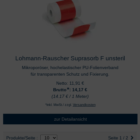
Lohmann-Rauscher Suprasorb F unsteril
Mikroporöser, hochelastischer PU-Folienverband
für transparenten Schutz und Fixierung.
Netto:
11,91
€
∗
Brutto
: 14,17
€
(14.17 € / 1 Meter)
*inkl. MwSt./ zzgl.
Versandkosten
zur Detailansicht
Auswahl
nach Produktliste
Produkte/Seite
:
Seite 1 / 2