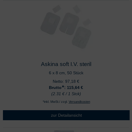
Askina soft I.V. steril
6 x 8 cm, 50 Stück
Netto:
97,18
€
∗
Brutto
: 115,64
€
(2.31 € / 1 Stck)
*inkl. MwSt./ zzgl.
Versandkosten
zur Detailansicht