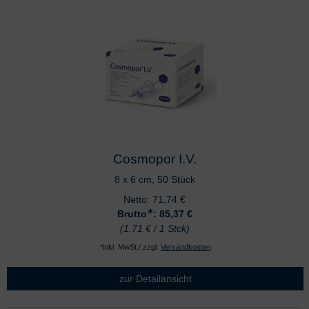
Cosmopor I.V.
8 x 6 cm, 50 Stück
Netto:
71,74
€
∗
Brutto
: 85,37
€
(1.71 € / 1 Stck)
*inkl. MwSt./ zzgl.
Versandkosten
zur Detailansicht