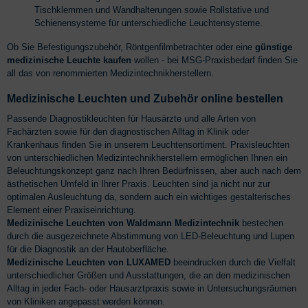
Tischklemmen und Wandhalterungen sowie Rollstative und
Schienensysteme für unterschiedliche Leuchtensysteme.
Ob Sie Befestigungszubehör, Röntgenfilmbetrachter oder eine
günstige
medizinische Leuchte kaufen
wollen - bei MSG-Praxisbedarf finden Sie
all das von renommierten Medizintechnikherstellern.
Medizinische Leuchten und Zubehör online bestellen
Passende Diagnostikleuchten für Hausärzte und alle Arten von
Fachärzten sowie für den diagnostischen Alltag in Klinik oder
Krankenhaus finden Sie in unserem Leuchtensortiment. Praxisleuchten
von unterschiedlichen Medizintechnikherstellern ermöglichen Ihnen ein
Beleuchtungskonzept ganz nach Ihren Bedürfnissen, aber auch nach dem
ästhetischen Umfeld in Ihrer Praxis. Leuchten sind ja nicht nur zur
optimalen Ausleuchtung da, sondern auch ein wichtiges gestalterisches
Element einer Praxiseinrichtung.
Medizinische Leuchten von Waldmann Medizintechnik
bestechen
durch die ausgezeichnete Abstimmung von LED-Beleuchtung und Lupen
für die Diagnostik an der Hautoberfläche.
Medizinische Leuchten von LUXAMED
beeindrucken durch die Vielfalt
unterschiedlicher Größen und Ausstattungen, die an den medizinischen
Alltag in jeder Fach- oder Hausarztpraxis sowie in Untersuchungsräumen
von Kliniken angepasst werden können.