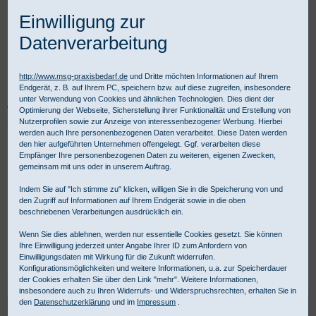
Einwilligung zur
Datenverarbeitung
http://www.msg-praxisbedarf.de
und Dritte möchten Informationen auf Ihrem
Endgerät, z. B. auf Ihrem PC, speichern bzw. auf diese zugreifen, insbesondere
unter Verwendung von Cookies und ähnlichen Technologien. Dies dient der
Praxisbedarf Shop
Praxisausstattung
Medizinische Leuchten
Optimierung der Webseite, Sicherstellung ihrer Funktionalität und Erstellung von
Nutzerprofilen sowie zur Anzeige von interessenbezogener Werbung. Hierbei
werden auch Ihre personenbezogenen Daten verarbeitet. Diese Daten werden
Medizinische Leuchten für Praxis
den hier aufgeführten Unternehmen offengelegt. Ggf. verarbeiten diese
Empfänger Ihre personenbezogenen Daten zu weiteren, eigenen Zwecken,
Labor Klinik
gemeinsam mit uns oder in unserem Auftrag.
Indem Sie auf "Ich stimme zu" klicken, willigen Sie in die Speicherung von und
den Zugriff auf Informationen auf Ihrem Endgerät sowie in die oben
Medizinische LED Leuchten samt Zubehör sind für Ärzte in Praxis,
beschriebenen Verarbeitungen ausdrücklich ein.
Klinik oder Labor unabdingbare Werkzeuge für sorgfältige
Wenn Sie dies ablehnen, werden nur essentielle Cookies gesetzt. Sie können
Untersuchungen und Behandlungen. Für gewerbliche Kunden ist
Ihre Einwilligung jederzeit unter Angabe Ihrer ID zum Anfordern von
Kauf auf Rechnung möglich.
Einwilligungsdaten mit Wirkung für die Zukunft widerrufen.
Konfigurationsmöglichkeiten und weitere Informationen, u.a. zur Speicherdauer
der Cookies erhalten Sie über den Link "mehr". Weitere Informationen,
Medizinleuchten & günstiges Zubehör - Kategorieübersicht:
insbesondere auch zu Ihren Widerrufs- und Widerspruchsrechten, erhalten Sie in
den
Datenschutzerklärung
und im
Impressum
.