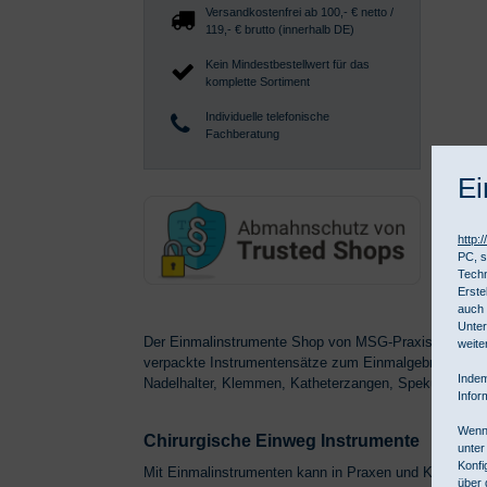
Versandkostenfrei ab 100,- € netto /
119,- € brutto (innerhalb DE)
Kein Mindestbestellwert für das
komplette Sortiment
Individuelle telefonische
Fachberatung
Ei
http:
PC, s
Techn
Erste
auch 
Unter
Der Einmalinstrumente Shop von MSG-Praxisbedarf stell
weite
verpackte Instrumentensätze zum Einmalgebrauch in Pra
Indem
Nadelhalter, Klemmen, Katheterzangen, Spekula und
Infor
Wenn 
Chirurgische Einweg Instrumente
unter
Konfi
Mit Einmalinstrumenten kann in Praxen und Kliniken ei
über 