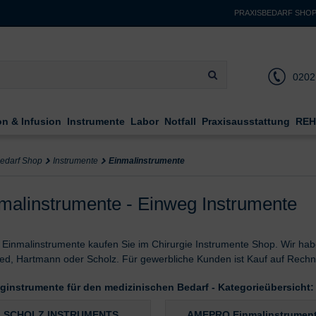
PRAXISBEDARF SHO
0202
on & Infusion
Instrumente
Labor
Notfall
Praxisausstattung
REH
bedarf Shop
Instrumente
Einmalinstrumente
malinstrumente - Einweg Instrumente
e Einmalinstrumente kaufen Sie im Chirurgie Instrumente Shop. Wir h
ed, Hartmann oder Scholz. Für gewerbliche Kunden ist Kauf auf Rech
ginstrumente für den medizinischen Bedarf - Kategorieübersicht:
SCHOLZ INSTRUMENTS
AMEPRO Einmalinstrumen