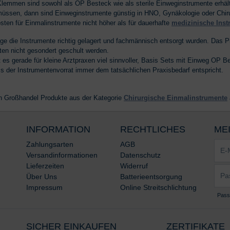
lemmen sind sowohl als OP Besteck wie als sterile Einweginstrumente erhäl
 müssen, dann sind Einweginstrumente günstig in HNO, Gynäkologie oder Chiru
osten für Einmalinstrumente nicht höher als für dauerhafte
medizinische Ins
ange die Instrumente richtig gelagert und fachmännisch entsorgt wurden. Das
ten nicht gesondert geschult werden.
t es gerade für kleine Arztpraxen viel sinnvoller, Basis Sets mit Einweg OP 
ass der Instrumentenvorrat immer dem tatsächlichen Praxisbedarf entspricht.
n Großhandel Produkte aus der Kategorie
Chirurgische Einmalinstrumente
INFORMATION
RECHTLICHES
ME
E-
Zahlungsarten
AGB
Mail-
Versandinformationen
Datenschutz
Adre
Lieferzeiten
Widerruf
Pass
*
Über Uns
Batterieentsorgung
*
Impressum
Online Streitschlichtung
Pass
SICHER EINKAUFEN
ZERTIFIKATE