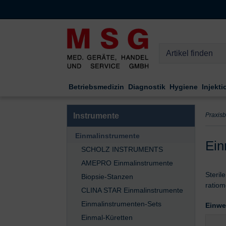
Kompletten Head der Seite überspringen
Betriebsmedizin
Diagnostik
Hygiene
Injekti
Instrumente
Praxis
Einmalinstrumente
Ein
SCHOLZ INSTRUMENTS
AMEPRO Einmalinstrumente
Steril
Biopsie-Stanzen
ratiom
CLINA STAR Einmalinstrumente
Einmalinstrumenten-Sets
Einwe
Einmal-Küretten