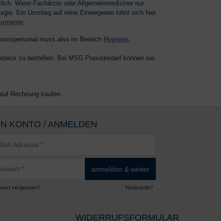
tlich. Wenn Fachärzte oder Allgemeinmediziner nur
rgie. Ein Umstieg auf reine Einwegware lohnt sich hier
trumente
.
 Praxispersonal muss also im Bereich
Hygiene,
Besteck zu bestellen. Bei MSG Praxisbedarf können sie
auf Rechnung kaufen.
IN KONTO / ANMELDEN
sse
wort
anmelden & weiter
wort vergessen?
Neukunde?
WIDERRUFSFORMULAR