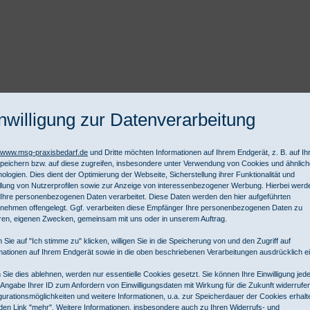
nwilligung zur Datenverarbeitung
//www.msg-praxisbedarf.de
und Dritte möchten Informationen auf Ihrem Endgerät, z. B. auf I
peichern bzw. auf diese zugreifen, insbesondere unter Verwendung von Cookies und ähnlic
ologien. Dies dient der Optimierung der Webseite, Sicherstellung ihrer Funktionalität und
llung von Nutzerprofilen sowie zur Anzeige von interessenbezogener Werbung. Hierbei werd
Ihre personenbezogenen Daten verarbeitet. Diese Daten werden den hier aufgeführten
nehmen offengelegt. Ggf. verarbeiten diese Empfänger Ihre personenbezogenen Daten zu
t Ihnen eine große Auswahl an praktischen und sinnvollen Einweginstrumenten
ren, eigenen Zwecken, gemeinsam mit uns oder in unserem Auftrag.
xis und Pathologhie. SUSI, ratiopharm, peha oder Scholz bieten Scheren, Pin
 Sie auf "Ich stimme zu" klicken, willigen Sie in die Speicherung von und den Zugriff auf
gynäkologische Einmalinstrumente
an.
mationen auf Ihrem Endgerät sowie in die oben beschriebenen Verarbeitungen ausdrücklich ei
Sie dies ablehnen, werden nur essentielle Cookies gesetzt. Sie können Ihre Einwilligung jede
 Angabe Ihrer ID zum Anfordern von Einwilligungsdaten mit Wirkung für die Zukunft widerrufe
gurationsmöglichkeiten und weitere Informationen, u.a. zur Speicherdauer der Cookies erhalt
n erhebliches Einsparpotenzial bei der Arbeitszeit sowie der Geräte- und Ra
den Link "mehr". Weitere Informationen, insbesondere auch zu Ihren Widerrufs- und