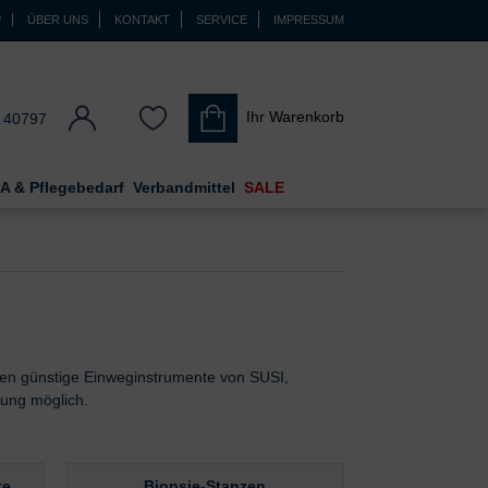
P
ÜBER UNS
KONTAKT
SERVICE
IMPRESSUM
Ihr Warenkorb
 40797
A & Pflegebedarf
Verbandmittel
SALE
aben günstige Einweginstrumente von SUSI,
nung möglich.
te
Biopsie-Stanzen