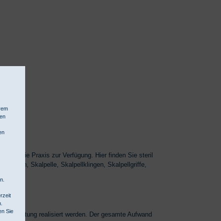
hrem
hen
en
 für die Praxis zur Verfügung. Hier finden Sie steril
zetten, Skalpelle, Skalpellklingen, Skalpellgriffe,
n.
rzeit
n.
en Sie
umausstattung realisiert werden. Der gesamte Aufwand