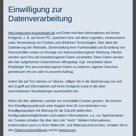
Einwilligung zur
Datenverarbeitung
http://www.msg-praxisbedarf.de
und Dritte möchten Informationen auf Ihrem
Endgerät, z. B. auf Ihrem PC, speichern bzw. auf diese zugreifen, insbesondere
unter Verwendung von Cookies und ähnlichen Technologien. Dies dient der
Praxisbedarf Shop
Verbandmittel
Wundversorgung
Wundverschluss
Optimierung der Webseite, Sicherstellung ihrer Funktionalität und Erstellung von
Hautklammergeräte und Klammerentferner
Nutzerprofilen sowie zur Anzeige von interessenbezogener Werbung. Hierbei
werden auch Ihre personenbezogenen Daten verarbeitet. Diese Daten werden
den hier aufgeführten Unternehmen offengelegt. Ggf. verarbeiten diese
Hautklammergeräte &
Empfänger Ihre personenbezogenen Daten zu weiteren, eigenen Zwecken,
gemeinsam mit uns oder in unserem Auftrag.
Klammerentferner
Indem Sie auf "Ich stimme zu" klicken, willigen Sie in die Speicherung von und
den Zugriff auf Informationen auf Ihrem Endgerät sowie in die oben
beschriebenen Verarbeitungen ausdrücklich ein.
Unverzichtbar in Praxis, Klinik und bei der Notfallversorgung sind
Wenn Sie dies ablehnen, werden nur essentielle Cookies gesetzt. Sie können
Hautklammergeräte und Klammerentferner in der Medizin. Für
Ihre Einwilligung jederzeit unter Angabe Ihrer ID zum Anfordern von
gewerbliche Kunden ist Kauf auf Rechnung möglich.
Einwilligungsdaten mit Wirkung für die Zukunft widerrufen.
Konfigurationsmöglichkeiten und weitere Informationen, u.a. zur Speicherdauer
Hautklammer Material für eine optimale Wundversorgung -
der Cookies erhalten Sie über den Link "mehr". Weitere Informationen,
Produktübersicht:
insbesondere auch zu Ihren Widerrufs- und Widerspruchsrechten, erhalten Sie in
den
Datenschutzerklärung
und im
Impressum
.