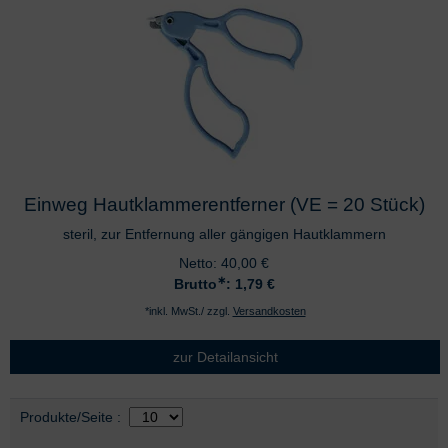
Einweg Hautklammerentferner (VE = 20 Stück)
steril, zur Entfernung aller gängigen Hautklammern
Netto:
40,00
€
∗
Brutto
: 1,79
€
*inkl. MwSt./ zzgl.
Versandkosten
zur Detailansicht
Auswahl
nach Produktliste
Produkte/Seite
: