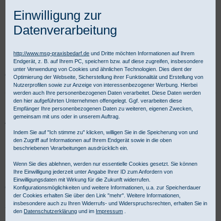
Einwilligung zur
Datenverarbeitung
http://www.msg-praxisbedarf.de
und Dritte möchten Informationen auf Ihrem
Endgerät, z. B. auf Ihrem PC, speichern bzw. auf diese zugreifen, insbesondere
unter Verwendung von Cookies und ähnlichen Technologien. Dies dient der
Praxisbedarf Shop
Verbandmittel
Wundversorgung
Optimierung der Webseite, Sicherstellung ihrer Funktionalität und Erstellung von
Interaktive Wundversorgung
Schaumverbände
Nutzerprofilen sowie zur Anzeige von interessenbezogener Werbung. Hierbei
werden auch Ihre personenbezogenen Daten verarbeitet. Diese Daten werden
den hier aufgeführten Unternehmen offengelegt. Ggf. verarbeiten diese
Schaumverbände im Interaktive
Empfänger Ihre personenbezogenen Daten zu weiteren, eigenen Zwecken,
gemeinsam mit uns oder in unserem Auftrag.
Wundversorgung Shop
Indem Sie auf "Ich stimme zu" klicken, willigen Sie in die Speicherung von und
den Zugriff auf Informationen auf Ihrem Endgerät sowie in die oben
beschriebenen Verarbeitungen ausdrücklich ein.
Die MSG Medizinische Geräte, Handel und Service Gesellschaft
Wenn Sie dies ablehnen, werden nur essentielle Cookies gesetzt. Sie können
mbH ist Ihr kompetenter Partner für Produkte aus dem Bereich der
Ihre Einwilligung jederzeit unter Angabe Ihrer ID zum Anfordern von
Kategorie 'Interaktive Wundversorgung: Schaumverbände'. Für
Einwilligungsdaten mit Wirkung für die Zukunft widerrufen.
gewerbliche Kunden ist Kauf auf Rechnung möglich.
Konfigurationsmöglichkeiten und weitere Informationen, u.a. zur Speicherdauer
der Cookies erhalten Sie über den Link "mehr". Weitere Informationen,
insbesondere auch zu Ihren Widerrufs- und Widerspruchsrechten, erhalten Sie in
Schaumverbände - Produktübersicht:
den
Datenschutzerklärung
und im
Impressum
.