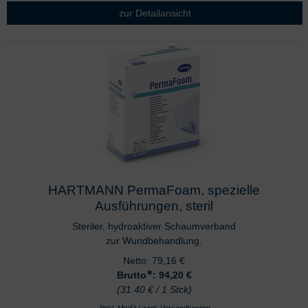
zur Detailansicht
HARTMANN PermaFoam, spezielle
Ausführungen, steril
Steriler, hydroaktiver Schaumverband
zur Wundbehandlung.
Netto:
79,16
€
∗
Brutto
: 94,20
€
(31.40 € / 1 Stck)
*inkl. MwSt./ zzgl.
Versandkosten