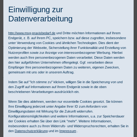
Einwilligung zur
Datenverarbeitung
http://www.msg-praxisbedarf.de
und Dritte möchten Informationen auf Ihrem
Endgerät, z. B. auf Ihrem PC, speichern bzw. auf diese zugreifen, insbesondere
unter Verwendung von Cookies und ähnlichen Technologien. Dies dient der
Praxisbedarf Shop
Diagnostik
Stromquellen und Leuchtmittel
Optimierung der Webseite, Sicherstellung ihrer Funktionalität und Erstellung von
HEINE XHL Xenon Halogenlampen
VET Instrumente
Nutzerprofilen sowie zur Anzeige von interessenbezogener Werbung. Hierbei
werden auch Ihre personenbezogenen Daten verarbeitet. Diese Daten werden
den hier aufgeführten Unternehmen offengelegt. Ggf. verarbeiten diese
HEINE XHL XENON Halogenlampen
Empfänger Ihre personenbezogenen Daten zu weiteren, eigenen Zwecken,
gemeinsam mit uns oder in unserem Auftrag.
für VET Instrumente
Indem Sie auf "Ich stimme zu" klicken, willigen Sie in die Speicherung von und
den Zugriff auf Informationen auf Ihrem Endgerät sowie in die oben
beschriebenen Verarbeitungen ausdrücklich ein.
Die MSG Medizinische Geräte, Handel und Service Gesellschaft
Wenn Sie dies ablehnen, werden nur essentielle Cookies gesetzt. Sie können
mbH ist Ihr kompetenter Partner für Produkte aus dem Bereich
Ihre Einwilligung jederzeit unter Angabe Ihrer ID zum Anfordern von
'HEINE XHL XENON Halogenlampen für VET Instrumente' Für
Einwilligungsdaten mit Wirkung für die Zukunft widerrufen.
gewerbliche Kunden ist Kauf auf Rechnung möglich.
Konfigurationsmöglichkeiten und weitere Informationen, u.a. zur Speicherdauer
der Cookies erhalten Sie über den Link "mehr". Weitere Informationen,
insbesondere auch zu Ihren Widerrufs- und Widerspruchsrechten, erhalten Sie in
Ersatzlampen für veterinärmedizinische Instrumente von
den
Datenschutzerklärung
und im
Impressum
.
HEINE - Produktübersicht: