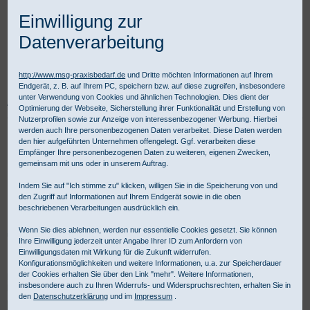
Einwilligung zur
Datenverarbeitung
http://www.msg-praxisbedarf.de
und Dritte möchten Informationen auf Ihrem
Endgerät, z. B. auf Ihrem PC, speichern bzw. auf diese zugreifen, insbesondere
unter Verwendung von Cookies und ähnlichen Technologien. Dies dient der
Praxisbedarf Shop
Labor
Tests
Optimierung der Webseite, Sicherstellung ihrer Funktionalität und Erstellung von
Nutzerprofilen sowie zur Anzeige von interessenbezogener Werbung. Hierbei
werden auch Ihre personenbezogenen Daten verarbeitet. Diese Daten werden
Diagnose Teste Systeme &
den hier aufgeführten Unternehmen offengelegt. Ggf. verarbeiten diese
Empfänger Ihre personenbezogenen Daten zu weiteren, eigenen Zwecken,
Schnelltests
gemeinsam mit uns oder in unserem Auftrag.
Indem Sie auf "Ich stimme zu" klicken, willigen Sie in die Speicherung von und
den Zugriff auf Informationen auf Ihrem Endgerät sowie in die oben
Diagnose Tests und Systeme bestellen Ärzte und Labore im
beschriebenen Verarbeitungen ausdrücklich ein.
Praxisbedarf Shop. Wir liefern medizinische Schnelltests, Bluttests
Wenn Sie dies ablehnen, werden nur essentielle Cookies gesetzt. Sie können
und Urintests günstig. Für gewerbliche Kunden ist Kauf auf
Ihre Einwilligung jederzeit unter Angabe Ihrer ID zum Anfordern von
Rechnung möglich.
Einwilligungsdaten mit Wirkung für die Zukunft widerrufen.
Konfigurationsmöglichkeiten und weitere Informationen, u.a. zur Speicherdauer
der Cookies erhalten Sie über den Link "mehr". Weitere Informationen,
Diagnosetests & medizinische Testsysteme -
insbesondere auch zu Ihren Widerrufs- und Widerspruchsrechten, erhalten Sie in
Kategorieübersicht:
den
Datenschutzerklärung
und im
Impressum
.