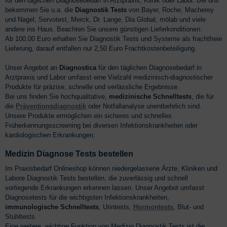
für den täglichen Diagnosebedarf in Arztpraxis, Klinik oder Labor. Bei uns
bekommen Sie u.a. die
Diagnostik Tests
von Bayer, Roche, Macherey
und Nagel, Servotest, Merck, Dr. Lange, Dia Global, mölab und viele
andere ins Haus. Beachten Sie unsere günstigen Lieferkonditionen:
Ab 100,00 Euro erhalten Sie Diagnostik Tests und Systeme als frachtfreie
Lieferung, darauf entfallen nur 2,50 Euro Frachtkostenbeteiligung.
Unser Angebot an
Diagnostica
für den täglichen Diagnosebedarf in
Arztpraxis und Labor umfasst eine Vielzahl medizinisch-diagnostischer
Produkte für präzise, schnelle und verlässliche Ergebnisse.
Bei uns finden Sie hochqualitative,
medizinische Schnelltests
, die für
die
Präventionsdiagnostik
oder Notfallanalyse unentbehrlich sind.
Unsere Produkte ermöglichen ein sicheres und schnelles
Früherkennungsscreening bei diversen Infektionskrankheiten oder
kardiologischen Erkrankungen.
Medizin Diagnose Tests bestellen
Im Praxisbedarf Onlineshop können niedergelassene Ärzte, Kliniken und
Labore Diagnostik Tests bestellen, die zuverlässig und schnell
vorliegende Erkrankungen erkennen lassen. Unser Angebot umfasst
Diagnosetests für die wichtigsten Infektionskrankheiten,
immunologische Schnelltests
, Urintests,
Hormontests
, Blut- und
Stuhltests.
Eine weitere, wichtige Funktion von Medizin Diagnostik Tests ist die