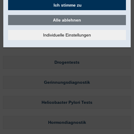
Blutanalyse-Teststreifen
Ich stimme zu
Alle ablehnen
Blutzuckertests
Chlamydientests
Drogentests
Gerinnungsdiagnostik
Helicobacter Pylori Tests
Hormondiagnostik