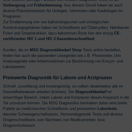
Vorbeugung
und
Früherkennung
. Aus diesem Grund haben wir auch
diverse Präventionstests für Urologen, Internisten oder Kardiologen im
Programm.
Zur Eindämmung von von bakteriologischen und virologischen
Ansteckungsgefahren haben wir Schnelltests auf Chlamydien, Heliobacter
Pylori und Streptokokken, dazu bekommen Ärzte hier den einzig
CE-
zertifizierten HIV 1 und HIV 2 Kassettenschnelltest
.
Kunden, die im
MSG Diagnostikbedarf Shop
Tests online bestellen,
finden hier auch die passenden Lesegeräte wie z.B. Photometer, Urin
Analysegeräte oder Arbeitsstationen zur Bestimmung von Enzym- und
Laktatwerten.
Preiswerte Diagnostik für Labore und Arztpraxen
Schnell, zuverlässig und kostengünstig, so sollten idealerweise alle im
Gesundheitswesen arbeiten (können). Der
Diagnostikbedarf
ist
einwichtiger Bereich, indem Labore und Arztpraxen diesen Anspruch in die
Tat umsetzen können. Die MSG Diagnostika beinhalten daher eine breite
Palette an medizinischen Schnelltests und preiswerten
Labortests
,
darunter Schwangerschaftstests, Hormondiagnostik Teste und diverse
Drogenschnelltests zum Nachweis von Medikamenten- bzw.
Drogenmissbrauch.