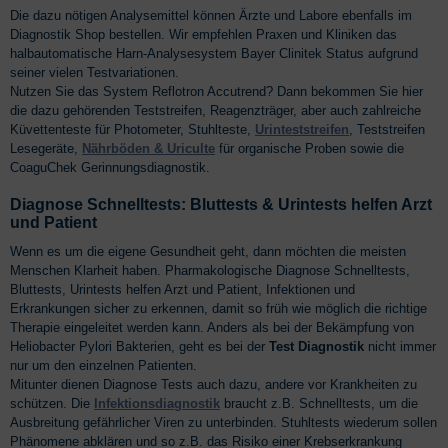
Die dazu nötigen Analysemittel können Ärzte und Labore ebenfalls im
Diagnostik Shop bestellen. Wir empfehlen Praxen und Kliniken das
halbautomatische Harn-Analysesystem Bayer Clinitek Status aufgrund
seiner vielen Testvariationen.
Nutzen Sie das System Reflotron Accutrend? Dann bekommen Sie hier
die dazu gehörenden Teststreifen, Reagenzträger, aber auch zahlreiche
Küvettenteste für Photometer, Stuhlteste,
Urinteststreifen
, Teststreifen
Lesegeräte,
Nährböden & Uriculte
für organische Proben sowie die
CoaguChek Gerinnungsdiagnostik.
Diagnose Schnelltests: Bluttests & Urintests helfen Arzt
und Patient
Wenn es um die eigene Gesundheit geht, dann möchten die meisten
Menschen Klarheit haben. Pharmakologische Diagnose Schnelltests,
Bluttests, Urintests helfen Arzt und Patient, Infektionen und
Erkrankungen sicher zu erkennen, damit so früh wie möglich die richtige
Therapie eingeleitet werden kann. Anders als bei der Bekämpfung von
Heliobacter Pylori Bakterien, geht es bei der
Test Diagnostik
nicht immer
nur um den einzelnen Patienten.
Mitunter dienen Diagnose Tests auch dazu, andere vor Krankheiten zu
schützen. Die
Infektionsdiagnostik
braucht z.B. Schnelltests, um die
Ausbreitung gefährlicher Viren zu unterbinden. Stuhltests wiederum sollen
Phänomene abklären und so z.B. das Risiko einer Krebserkrankung