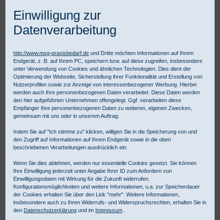
Einwilligung zur
Datenverarbeitung
http://www.msg-praxisbedarf.de
und Dritte möchten Informationen auf Ihrem
Endgerät, z. B. auf Ihrem PC, speichern bzw. auf diese zugreifen, insbesondere
unter Verwendung von Cookies und ähnlichen Technologien. Dies dient der
Praxisbedarf Shop
Injektion & Infusion
Zubehör Injektion & Infusion
Optimierung der Webseite, Sicherstellung ihrer Funktionalität und Erstellung von
Kanülenabwurfbehälter
Nutzerprofilen sowie zur Anzeige von interessenbezogener Werbung. Hierbei
werden auch Ihre personenbezogenen Daten verarbeitet. Diese Daten werden
den hier aufgeführten Unternehmen offengelegt. Ggf. verarbeiten diese
Kanülenabwurfbehälter
Empfänger Ihre personenbezogenen Daten zu weiteren, eigenen Zwecken,
gemeinsam mit uns oder in unserem Auftrag.
Indem Sie auf "Ich stimme zu" klicken, willigen Sie in die Speicherung von und
Abwurfbehälter für Kanülen, Nadeln und Spritzen gehören in jede
den Zugriff auf Informationen auf Ihrem Endgerät sowie in die oben
beschriebenen Verarbeitungen ausdrücklich ein.
Praxis, in der Injektionen verabreicht werden. Anschließend kann
das gebrauchte Injektionsmaterial im
Kanülenbehälter
sicher
Wenn Sie dies ablehnen, werden nur essentielle Cookies gesetzt. Sie können
gesammelt und entsorgt werden, denn die stabilen
Ihre Einwilligung jederzeit unter Angabe Ihrer ID zum Anfordern von
Einwilligungsdaten mit Wirkung für die Zukunft widerrufen.
Entsorgungsboxen aus Kunststoff sind durchstichsicher und fest
Konfigurationsmöglichkeiten und weitere Informationen, u.a. zur Speicherdauer
verschließbar. Kanülen- und Spritzenabwurfbehälter erhalten Sie
der Cookies erhalten Sie über den Link "mehr". Weitere Informationen,
bei MSG Praxisbedarf in diversen Größen, angefangen von der 0,2
insbesondere auch zu Ihren Widerrufs- und Widerspruchsrechten, erhalten Sie in
den
Datenschutzerklärung
und im
Impressum
.
Liter Kanülensammelbox für die Kitteltasche bis hin zur 50 Liter