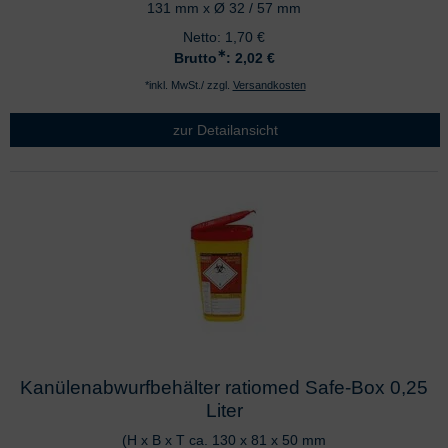
131 mm x Ø 32 / 57 mm
Netto:
1,70
€
∗
Brutto
: 2,02
€
*inkl. MwSt./ zzgl.
Versandkosten
zur Detailansicht
Kanülenabwurfbehälter ratiomed Safe-Box 0,25
Liter
(H x B x T ca. 130 x 81 x 50 mm