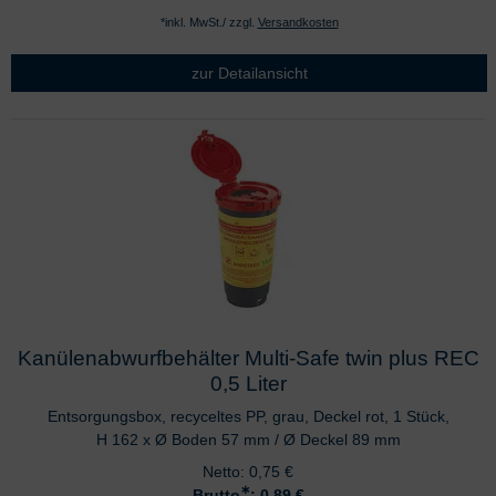
*inkl. MwSt./ zzgl.
Versandkosten
zur Detailansicht
Kanülenabwurfbehälter Multi-Safe twin plus REC
0,5 Liter
Entsorgungsbox, recyceltes PP, grau, Deckel rot, 1 Stück,
H 162 x Ø Boden 57 mm / Ø Deckel 89 mm
Netto:
0,75
€
∗
Brutto
: 0,89
€