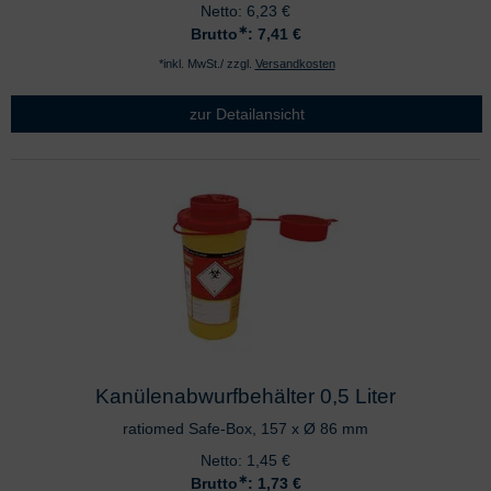
Netto:
6,23
€
∗
Brutto
: 7,41
€
*inkl. MwSt./ zzgl.
Versandkosten
zur Detailansicht
Kanülenabwurfbehälter 0,5 Liter
ratiomed Safe-Box, 157 x Ø 86 mm
Netto:
1,45
€
∗
Brutto
: 1,73
€