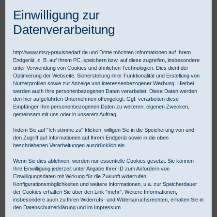
Einwilligung zur
Datenverarbeitung
http://www.msg-praxisbedarf.de
und Dritte möchten Informationen auf Ihrem
Endgerät, z. B. auf Ihrem PC, speichern bzw. auf diese zugreifen, insbesondere
unter Verwendung von Cookies und ähnlichen Technologien. Dies dient der
Praxisbedarf Shop
Diagnostik
Stromquellen und Leuchtmittel
Optimierung der Webseite, Sicherstellung ihrer Funktionalität und Erstellung von
HEINE XHL Xenon Halogenlampen
Untersuchungsleuchten
Nutzerprofilen sowie zur Anzeige von interessenbezogener Werbung. Hierbei
werden auch Ihre personenbezogenen Daten verarbeitet. Diese Daten werden
den hier aufgeführten Unternehmen offengelegt. Ggf. verarbeiten diese
HEINE XHL XENON Halogenlampen
Empfänger Ihre personenbezogenen Daten zu weiteren, eigenen Zwecken,
gemeinsam mit uns oder in unserem Auftrag.
für Untersuchungsleuchten
Indem Sie auf "Ich stimme zu" klicken, willigen Sie in die Speicherung von und
den Zugriff auf Informationen auf Ihrem Endgerät sowie in die oben
beschriebenen Verarbeitungen ausdrücklich ein.
Die MSG Medizinische Geräte, Handel und Service Gesellschaft
Wenn Sie dies ablehnen, werden nur essentielle Cookies gesetzt. Sie können
mbH ist Ihr kompetenter Partner für Produkte aus dem Bereich
Ihre Einwilligung jederzeit unter Angabe Ihrer ID zum Anfordern von
'HEINE XHL XENON Halogenlampen für Untersuchungsleuchten'
Einwilligungsdaten mit Wirkung für die Zukunft widerrufen.
Für gewerbliche Kunden ist Kauf auf Rechnung möglich.
Konfigurationsmöglichkeiten und weitere Informationen, u.a. zur Speicherdauer
der Cookies erhalten Sie über den Link "mehr". Weitere Informationen,
insbesondere auch zu Ihren Widerrufs- und Widerspruchsrechten, erhalten Sie in
Halogen Ersatzlampen für diverse Untersuchungsleuchten
den
Datenschutzerklärung
und im
Impressum
.
von HEINE - Kategorieübersicht: