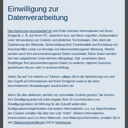
Einwilligung zur
Datenverarbeitung
http://www.msg-praxisbedarf.de
und Dritte möchten Informationen auf Ihrem
Endgerät, z. B. auf Ihrem PC, speichern bzw. auf diese zugreifen, insbesondere
unter Verwendung von Cookies und ähnlichen Technologien. Dies dient der
Praxisbedarf Shop
Diagnostik
Stromquellen und Leuchtmittel
Batterien
Optimierung der Webseite, Sicherstellung ihrer Funktionalität und Erstellung von
Nutzerprofilen sowie zur Anzeige von interessenbezogener Werbung. Hierbei
werden auch Ihre personenbezogenen Daten verarbeitet. Diese Daten werden
Varta Duracelll Batterien
den hier aufgeführten Unternehmen offengelegt. Ggf. verarbeiten diese
Empfänger Ihre personenbezogenen Daten zu weiteren, eigenen Zwecken,
gemeinsam mit uns oder in unserem Auftrag.
Varta Batterien, Duracell Mignon oder Duracell Knopfzellen als
Indem Sie auf "Ich stimme zu" klicken, willigen Sie in die Speicherung von und
den Zugriff auf Informationen auf Ihrem Endgerät sowie in die oben
Batterien für medizinische Geräte kaufen. Wir führen auch Batterie
beschriebenen Verarbeitungen ausdrücklich ein.
Ladegeräte. Für gewerbliche Kunden ist Kauf auf Rechnung
möglich.
Wenn Sie dies ablehnen, werden nur essentielle Cookies gesetzt. Sie können
Ihre Einwilligung jederzeit unter Angabe Ihrer ID zum Anfordern von
Einwilligungsdaten mit Wirkung für die Zukunft widerrufen.
Batterien für medizinische Geräte - Produktübersicht:
Konfigurationsmöglichkeiten und weitere Informationen, u.a. zur Speicherdauer
der Cookies erhalten Sie über den Link "mehr". Weitere Informationen,
insbesondere auch zu Ihren Widerrufs- und Widerspruchsrechten, erhalten Sie in
Auswahl
vor Produktliste
Produkte/Seite
:
den
Datenschutzerklärung
und im
Impressum
.