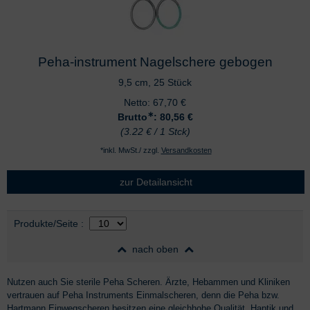
Peha-instrument Nagelschere gebogen
9,5 cm, 25 Stück
Netto:
67,70
€
∗
Brutto
: 80,56
€
(3.22 € / 1 Stck)
*inkl. MwSt./ zzgl.
Versandkosten
zur Detailansicht
Auswahl
nach Produktliste
Produkte/Seite
:
nach oben
Nutzen auch Sie sterile Peha Scheren. Ärzte, Hebammen und Kliniken
vertrauen auf Peha Instruments Einmalscheren, denn die Peha bzw.
Hartmann Einwegscheren besitzen eine gleichhohe Qualität, Haptik und