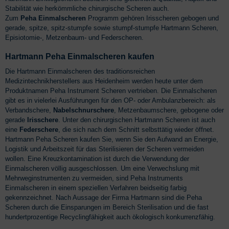
Stabilität wie herkömmliche chirurgische Scheren auch.
Zum
Peha Einmalscheren
Programm gehören Irisscheren gebogen und
gerade, spitze, spitz-stumpfe sowie stumpf-stumpfe Hartmann Scheren,
Episiotomie-, Metzenbaum- und Federscheren.
Hartmann Peha Einmalscheren kaufen
Die Hartmann Einmalscheren des traditionsreichen
Medizintechnikherstellers aus Heidenheim werden heute unter dem
Produktnamen Peha Instrument Scheren vertrieben. Die Einmalscheren
gibt es in vielerlei Ausführungen für den OP- oder Ambulanzbereich: als
Verbandschere,
Nabelschnurschere
, Metzenbaumschere, gebogene oder
gerade
Irisschere
. Unter den chirurgischen Hartmann Scheren ist auch
eine
Federschere
, die sich nach dem Schnitt selbsttätig wieder öffnet.
Hartmann Peha Scheren kaufen Sie, wenn Sie den Aufwand an Energie,
Logistik und Arbeitszeit für das Sterilisieren der Scheren vermeiden
wollen. Eine Kreuzkontamination ist durch die Verwendung der
Einmalscheren völlig ausgeschlossen. Um eine Verwechslung mit
Mehrweginstrumenten zu vermeiden, sind Peha Instruments
Einmalscheren in einem speziellen Verfahren beidseitig farbig
gekennzeichnet. Nach Aussage der Firma Hartmann sind die Peha
Scheren durch die Einsparungen im Bereich Sterilisation und die fast
hundertprozentige Recyclingfähigkeit auch ökologisch konkurrenzfähig.