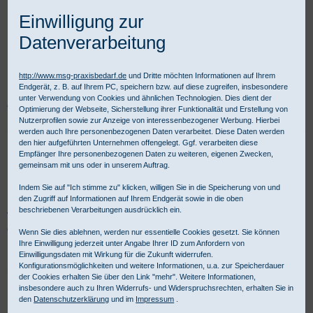
Einwilligung zur
Datenverarbeitung
http://www.msg-praxisbedarf.de
und Dritte möchten Informationen auf Ihrem
Endgerät, z. B. auf Ihrem PC, speichern bzw. auf diese zugreifen, insbesondere
unter Verwendung von Cookies und ähnlichen Technologien. Dies dient der
Praxisbedarf Shop
Instrumente
Einmalinstrumente
Peha-instrument
Optimierung der Webseite, Sicherstellung ihrer Funktionalität und Erstellung von
Scheren
Nutzerprofilen sowie zur Anzeige von interessenbezogener Werbung. Hierbei
werden auch Ihre personenbezogenen Daten verarbeitet. Diese Daten werden
den hier aufgeführten Unternehmen offengelegt. Ggf. verarbeiten diese
Peha Instrument Einmalscheren
Empfänger Ihre personenbezogenen Daten zu weiteren, eigenen Zwecken,
gemeinsam mit uns oder in unserem Auftrag.
Indem Sie auf "Ich stimme zu" klicken, willigen Sie in die Speicherung von und
Peha Instrument Scheren sind beste chirurgische Einmalscheren
den Zugriff auf Informationen auf Ihrem Endgerät sowie in die oben
beschriebenen Verarbeitungen ausdrücklich ein.
von Hartmann. Bestellen Sie Feder- oder Irisscheren gebogen,
gerade & günstig bei MSG. Für gewerbliche Kunden ist Kauf auf
Wenn Sie dies ablehnen, werden nur essentielle Cookies gesetzt. Sie können
Rechnung möglich.
Ihre Einwilligung jederzeit unter Angabe Ihrer ID zum Anfordern von
Einwilligungsdaten mit Wirkung für die Zukunft widerrufen.
Konfigurationsmöglichkeiten und weitere Informationen, u.a. zur Speicherdauer
Hartmann Einmalschere - Produktübersicht:
der Cookies erhalten Sie über den Link "mehr". Weitere Informationen,
insbesondere auch zu Ihren Widerrufs- und Widerspruchsrechten, erhalten Sie in
den
Datenschutzerklärung
und im
Impressum
.
Auswahl
vor Produktliste
Produkte/Seite
: