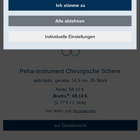
Ich stimme zu
Alle ablehnen
Peha-instrument Chirurgische Schere
spitz/spitz, gerade, 14,5 cm, 25 Stück
Netto:
58,10
€
∗
Brutto
: 69,14
€
(2.77 € / 1 Stck)
*inkl. MwSt./ zzgl.
Versandkosten
zur Detailansicht