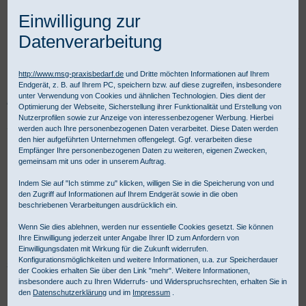
Einwilligung zur
Datenverarbeitung
http://www.msg-praxisbedarf.de
und Dritte möchten Informationen auf Ihrem
Endgerät, z. B. auf Ihrem PC, speichern bzw. auf diese zugreifen, insbesondere
unter Verwendung von Cookies und ähnlichen Technologien. Dies dient der
Praxisbedarf Shop
Injektion & Infusion
Blutentnahme
Optimierung der Webseite, Sicherstellung ihrer Funktionalität und Erstellung von
Blutentnahmesysteme
Nutzerprofilen sowie zur Anzeige von interessenbezogener Werbung. Hierbei
werden auch Ihre personenbezogenen Daten verarbeitet. Diese Daten werden
den hier aufgeführten Unternehmen offengelegt. Ggf. verarbeiten diese
Blutentnahmesysteme von Sarstedt
Empfänger Ihre personenbezogenen Daten zu weiteren, eigenen Zwecken,
gemeinsam mit uns oder in unserem Auftrag.
Indem Sie auf "Ich stimme zu" klicken, willigen Sie in die Speicherung von und
Blutentnahmesysteme von Sarstedt kaufen Arztpraxen, Kliniken,
den Zugriff auf Informationen auf Ihrem Endgerät sowie in die oben
beschriebenen Verarbeitungen ausdrücklich ein.
Labore und Pflegeheime für eine professionelle Blutabnahme im
medizinischen Fachhandel. Für gewerbliche Kunden ist Kauf auf
Wenn Sie dies ablehnen, werden nur essentielle Cookies gesetzt. Sie können
Rechnung möglich.
Ihre Einwilligung jederzeit unter Angabe Ihrer ID zum Anfordern von
Einwilligungsdaten mit Wirkung für die Zukunft widerrufen.
Konfigurationsmöglichkeiten und weitere Informationen, u.a. zur Speicherdauer
Sarstedt Blutabnahmesysteme - Produktübersicht:
der Cookies erhalten Sie über den Link "mehr". Weitere Informationen,
insbesondere auch zu Ihren Widerrufs- und Widerspruchsrechten, erhalten Sie in
den
Datenschutzerklärung
und im
Impressum
.
Auswahl
vor Produktliste
Produkte/Seite
:
Seite 1 / 2