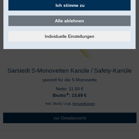
Ich stimme zu
Alle ablehnen
Sarstedt S-Monovetten Kanüle / Safety-Kanüle
speziell für die S-Monovette
Netto:
11,50
€
∗
Brutto
: 13,69
€
*inkl. MwSt./ zzgl.
Versandkosten
zur Detailansicht