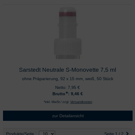
Sarstedt Neutrale S-Monovette 7,5 ml
ohne Präparierung, 92 x 15 mm, weiß, 50 Stück
Netto:
7,95
€
∗
Brutto
: 9,46
€
*inkl. MwSt./ zzgl.
Versandkosten
zur Detailansicht
Auswahl
nach Produktliste
Produkte/Seite
:
Seite 1 / 2