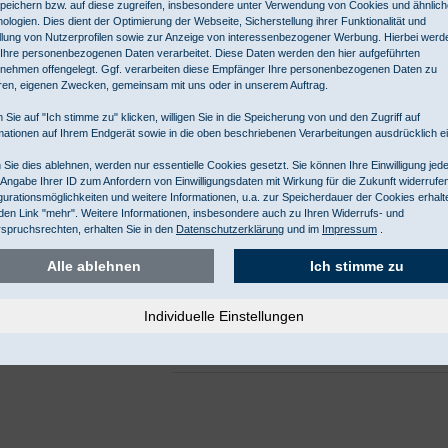
peichern bzw. auf diese zugreifen, insbesondere unter Verwendung von Cookies und ähnlic
ologien. Dies dient der Optimierung der Webseite, Sicherstellung ihrer Funktionalität und
Fingerlinge Nitril puderfrei
llung von Nutzerprofilen sowie zur Anzeige von interessenbezogener Werbung. Hierbei werd
Ihre personenbezogenen Daten verarbeitet. Diese Daten werden den hier aufgeführten
glatt, gerollt, sehr elastisch,
nehmen offengelegt. Ggf. verarbeiten diese Empfänger Ihre personenbezogenen Daten zu
ren, eigenen Zwecken, gemeinsam mit uns oder in unserem Auftrag.
Länge 7 cm
 Sie auf "Ich stimme zu" klicken, willigen Sie in die Speicherung von und den Zugriff auf
mationen auf Ihrem Endgerät sowie in die oben beschriebenen Verarbeitungen ausdrücklich ei
Art.Nr.
Fingerlinge Nitril puderfrei Größe
FM26165
gerollt, weiß, 150 x 100 Stück
Sie dies ablehnen, werden nur essentielle Cookies gesetzt. Sie können Ihre Einwilligung jede
Lieferzeit ca.3-9 Tage
 Angabe Ihrer ID zum Anfordern von Einwilligungsdaten mit Wirkung für die Zukunft widerrufe
gurationsmöglichkeiten und weitere Informationen, u.a. zur Speicherdauer der Cookies erhalt
den Link "mehr". Weitere Informationen, insbesondere auch zu Ihren Widerrufs- und
Art.Nr.
Fingerlinge Nitril puderfrei Größ
spruchsrechten, erhalten Sie in den
Datenschutzerklärung
und im
Impressum
.
FM26155
gerollt, weiß, 150 x 100 Stück
Lieferzeit ca.3-9 Tage
Alle ablehnen
Ich stimme zu
Art.Nr.
Fingerlinge Nitril puderfrei Größe
FM26115
gerollt, weiß, 150 x 100 Stück
Lieferzeit ca.3-9 Tage