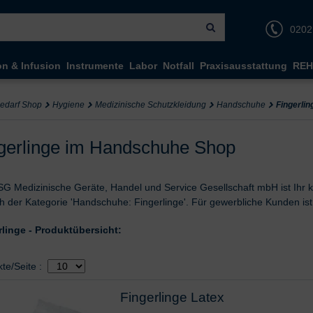
0202
on & Infusion
Instrumente
Labor
Notfall
Praxisausstattung
REH
bedarf Shop
Hygiene
Medizinische Schutzkleidung
Handschuhe
Fingerlin
gerlinge im Handschuhe Shop
G Medizinische Geräte, Handel und Service Gesellschaft mbH ist Ihr 
h der Kategorie 'Handschuhe: Fingerlinge'. Für gewerbliche Kunden is
rlinge - Produktübersicht:
hl
vor Produktliste
kte/Seite
:
Fingerlinge Latex