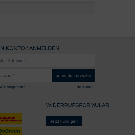
.
IN KONTO / ANMELDEN
sse
wort
anmelden & weiter
wort vergessen?
Neukunde?
WIDERRUFSFORMULAR
Jetzt kündigen