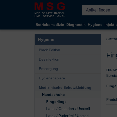
Kompletten Head der Seite überspringen
Betriebsmedizin
Diagnostik
Hygiene
Injekti
Hygiene
Praxis
Black Edition
Fin
Desinfektion
Entsorgung
Die MS
Bereic
Hygienepapiere
Finge
Medizinische Schutzkleidung
Handschuhe
Auswa
Produ
Fingerlinge
Latex / Gepudert / Unsteril
Latex / Puderfrei / Unsteril