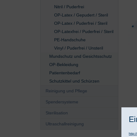
Nitril / Puderfrei
OP-Latex / Gepudert / Steril
OP-Latex / Puderfrei / Steril
OP-Latexfrei / Puderfrei / Steril
PE-Handschuhe
Vinyl / Puderfrei / Unsteril
Mundschutz und Gesichtsschutz
OP-Bekleidung
Patientenbedarf
Schutzkittel und Schürzen
Reinigung und Pflege
Spendersysteme
Sterilisation
Ei
Ultraschallreinigung
http: