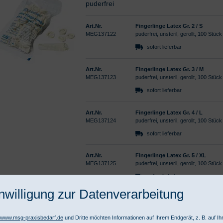
puderfrei
Art.Nr.
Fingerlinge Latex Gr. 2 / S
MEG137122
puderfrei, unsteril, gerollt, 100 Stück
sofort lieferbar
Art.Nr.
Fingerlinge Latex Gr. 3 / M
MEG137123
puderfrei, unsteril, gerollt, 100 Stück
sofort lieferbar
Art.Nr.
Fingerlinge Latex Gr. 4 / L
MEG137124
puderfrei, unsteril, gerollt, 100 Stück
sofort lieferbar
Art.Nr.
Fingerlinge Latex Gr. 5 / XL
MEG137125
puderfrei, unsteril, gerollt, 100 Stück
sofort lieferbar
nwilligung zur Datenverarbeitung
//www.msg-praxisbedarf.de
und Dritte möchten Informationen auf Ihrem Endgerät, z. B. auf I