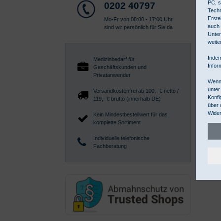
PC, s
0202 40797
Techn
Erste
Mo-Fr von 08:00 - 17:00 Uhr
auch 
sind wir persönlich für Sie da
Unter
weite
Indem
Medizinbedarf für
Infor
Geschäftskunden und
Privatanwender
Wenn 
unter
Versandkostenfrei ab 100,- € netto /
Konfi
119,- € brutto (innerhalb DE)
über 
Wider
Kein Mindestbestellwert für das
komplette Sortiment
Individuelle telefonische
Fachberatung