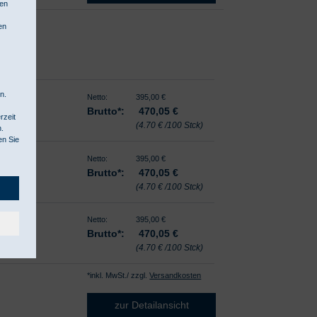
hen
en
n.
 S
Netto:
395,00 €
Brutto*:
470,05
€
rzeit
(4.70 € /100 Stck)
n.
en Sie
e M
Netto:
395,00 €
Brutto*:
470,05
€
(4.70 € /100 Stck)
 L
Netto:
395,00 €
Brutto*:
470,05
€
(4.70 € /100 Stck)
*inkl. MwSt./ zzgl.
Versandkosten
zur Detailansicht