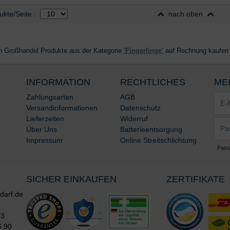
ahl
nach Produktliste
ukte/Seite
:
nach oben
n Großhandel Produkte aus der Kategorie
'Fingerlinge'
auf Rechnung kaufen
INFORMATION
RECHTLICHES
ME
E-
Zahlungsarten
AGB
Mail-
Versandinformationen
Datenschutz
Adre
Lieferzeiten
Widerruf
Pass
*
Über Uns
Batterieentsorgung
*
Impressum
Online Streitschlichtung
Pass
SICHER EINKAUFEN
ZERTIFIKATE
darf.de
93
6 90