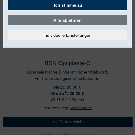
Ich stimme zu
Alle ablehnen
BSN Optiplaste-C
Längselastische Binde mit hoher Klebkraft.
Für traumatologische Indikationen.
Netto:
85,00
€
∗
Brutto
: 20,28
€
(8.11 € / 1 Meter)
*inkl. MwSt./ zzgl.
Versandkosten
zur Detailansicht