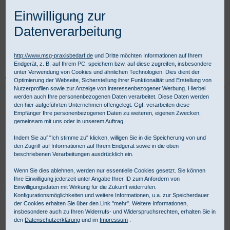
Einwilligung zur
Datenverarbeitung
http://www.msg-praxisbedarf.de
und Dritte möchten Informationen auf Ihrem
Endgerät, z. B. auf Ihrem PC, speichern bzw. auf diese zugreifen, insbesondere
unter Verwendung von Cookies und ähnlichen Technologien. Dies dient der
Praxisbedarf Shop
Verbandmittel
Verbandstoffe
Klebebinden
Optimierung der Webseite, Sicherstellung ihrer Funktionalität und Erstellung von
Nutzerprofilen sowie zur Anzeige von interessenbezogener Werbung. Hierbei
werden auch Ihre personenbezogenen Daten verarbeitet. Diese Daten werden
Klebebinden im Verbandstoffe Shop
den hier aufgeführten Unternehmen offengelegt. Ggf. verarbeiten diese
Empfänger Ihre personenbezogenen Daten zu weiteren, eigenen Zwecken,
gemeinsam mit uns oder in unserem Auftrag.
Die MSG Medizinische Geräte, Handel und Service Gesellschaft
Indem Sie auf "Ich stimme zu" klicken, willigen Sie in die Speicherung von und
den Zugriff auf Informationen auf Ihrem Endgerät sowie in die oben
mbH ist Ihr kompetenter Partner für Produkte aus dem Bereich der
beschriebenen Verarbeitungen ausdrücklich ein.
Kategorie 'Verbandstoffe: Klebebinden'. Für gewerbliche Kunden ist
Kauf auf Rechnung möglich.
Wenn Sie dies ablehnen, werden nur essentielle Cookies gesetzt. Sie können
Ihre Einwilligung jederzeit unter Angabe Ihrer ID zum Anfordern von
Einwilligungsdaten mit Wirkung für die Zukunft widerrufen.
Klebebinden - Produktübersicht:
Konfigurationsmöglichkeiten und weitere Informationen, u.a. zur Speicherdauer
der Cookies erhalten Sie über den Link "mehr". Weitere Informationen,
insbesondere auch zu Ihren Widerrufs- und Widerspruchsrechten, erhalten Sie in
Auswahl
vor Produktliste
Produkte/Seite
:
den
Datenschutzerklärung
und im
Impressum
.