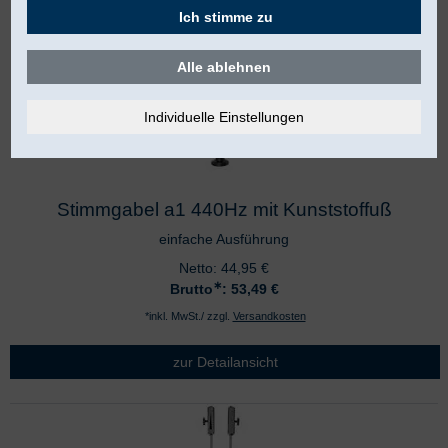
Ich stimme zu
Alle ablehnen
Stimmgabel a1 440Hz mit Kunststoffuß
einfache Ausführung
Netto:
44,95
€
∗
Brutto
: 53,49
€
*inkl. MwSt./ zzgl.
Versandkosten
zur Detailansicht