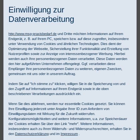
Einwilligung zur
Datenverarbeitung
http://www.msg-praxisbedarf.de
und Dritte möchten Informationen auf Ihrem
Endgerät, z. B. auf Ihrem PC, speichern bzw. auf diese zugreifen, insbesondere
unter Verwendung von Cookies und ähnlichen Technologien. Dies dient der
Praxisbedarf Shop
Diagnostik
Allgemeine Diagnostik
Stimmgabeln
Optimierung der Webseite, Sicherstellung ihrer Funktionalität und Erstellung von
Nutzerprofilen sowie zur Anzeige von interessenbezogener Werbung. Hierbei
werden auch Ihre personenbezogenen Daten verarbeitet. Diese Daten werden
Stimmgabeln für HNO & Neurologie
den hier aufgeführten Unternehmen offengelegt. Ggf. verarbeiten diese
Empfänger Ihre personenbezogenen Daten zu weiteren, eigenen Zwecken,
gemeinsam mit uns oder in unserem Auftrag.
Die MSG Medizinische Geräte, Handel und Service Gesellschaft
Indem Sie auf "Ich stimme zu" klicken, willigen Sie in die Speicherung von und
den Zugriff auf Informationen auf Ihrem Endgerät sowie in die oben
mbH ist Ihr kompetenter Partner für Produkte aus dem Bereich
beschriebenen Verarbeitungen ausdrücklich ein.
'Stimmgabeln für HNO & Neurologie' Für gewerbliche Kunden ist
Kauf auf Rechnung möglich.
Wenn Sie dies ablehnen, werden nur essentielle Cookies gesetzt. Sie können
Ihre Einwilligung jederzeit unter Angabe Ihrer ID zum Anfordern von
Einwilligungsdaten mit Wirkung für die Zukunft widerrufen.
Stimmgabeln - Produktübersicht:
Konfigurationsmöglichkeiten und weitere Informationen, u.a. zur Speicherdauer
der Cookies erhalten Sie über den Link "mehr". Weitere Informationen,
insbesondere auch zu Ihren Widerrufs- und Widerspruchsrechten, erhalten Sie in
Auswahl
vor Produktliste
Produkte/Seite
:
den
Datenschutzerklärung
und im
Impressum
.