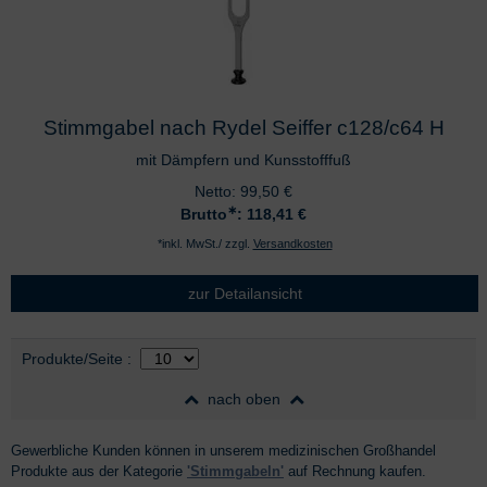
Stimmgabel nach Rydel Seiffer c128/c64 H
mit Dämpfern und Kunsstofffuß
Netto:
99,50
€
∗
Brutto
: 118,41
€
*inkl. MwSt./ zzgl.
Versandkosten
zur Detailansicht
Auswahl
nach Produktliste
Produkte/Seite
:
nach oben
Gewerbliche Kunden können in unserem medizinischen Großhandel
Produkte aus der Kategorie
'Stimmgabeln'
auf Rechnung kaufen.