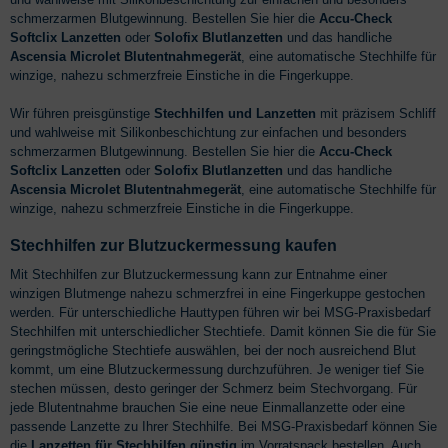
schmerzarmen Blutgewinnung. Bestellen Sie hier die
Accu-Check
Softclix Lanzetten
oder
Solofix Blutlanzetten
und das handliche
Ascensia Microlet Blutentnahmegerät
, eine automatische Stechhilfe für
winzige, nahezu schmerzfreie Einstiche in die Fingerkuppe.
Wir führen preisgünstige
Stechhilfen und Lanzetten
mit präzisem Schliff
und wahlweise mit Silikonbeschichtung zur einfachen und besonders
schmerzarmen Blutgewinnung. Bestellen Sie hier die
Accu-Check
Softclix Lanzetten
oder
Solofix Blutlanzetten
und das handliche
Ascensia Microlet Blutentnahmegerät
, eine automatische Stechhilfe für
winzige, nahezu schmerzfreie Einstiche in die Fingerkuppe.
Stechhilfen zur Blutzuckermessung kaufen
Mit Stechhilfen zur Blutzuckermessung kann zur Entnahme einer
winzigen Blutmenge nahezu schmerzfrei in eine Fingerkuppe gestochen
werden. Für unterschiedliche Hauttypen führen wir bei MSG-Praxisbedarf
Stechhilfen mit unterschiedlicher Stechtiefe. Damit können Sie die für Sie
geringstmögliche Stechtiefe auswählen, bei der noch ausreichend Blut
kommt, um eine Blutzuckermessung durchzuführen. Je weniger tief Sie
stechen müssen, desto geringer der Schmerz beim Stechvorgang. Für
jede Blutentnahme brauchen Sie eine neue Einmallanzette oder eine
passende Lanzette zu Ihrer Stechhilfe. Bei MSG-Praxisbedarf können Sie
die
Lanzetten für Stechhilfen günstig
im Vorratspack bestellen. Auch