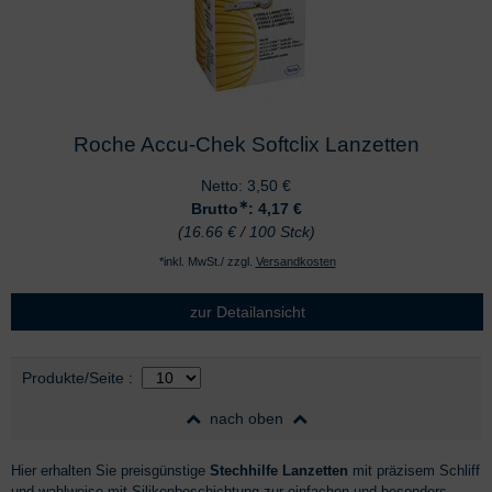
Roche Accu-Chek Softclix Lanzetten
Netto:
3,50
€
∗
Brutto
: 4,17
€
(16.66 € / 100 Stck)
*inkl. MwSt./ zzgl.
Versandkosten
zur Detailansicht
Auswahl
nach Produktliste
Produkte/Seite
:
nach oben
Hier erhalten Sie preisgünstige
Stechhilfe Lanzetten
mit präzisem Schliff
und wahlweise mit Silikonbeschichtung zur einfachen und besonders