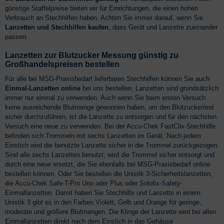
günstige Staffelpreise bieten wir für Einrichtungen, die einen hohen
Verbrauch an Stechhilfen haben. Achten Sie immer darauf, wenn Sie
Lanzetten und Stechhilfen kaufen
, dass Gerät und Lanzette zueinander
passen.
Lanzetten zur Blutzucker Messung günstig zu
Großhandelspreisen bestellen
Für alle bei MSG-Praxisbedarf lieferbaren Stechhilfen können Sie auch
Einmal-Lanzetten online
bei uns bestellen. Lanzetten sind grundsätzlich
immer nur einmal zu verwenden. Auch wenn Sie beim ersten Versuch
keine ausreichende Blutmenge gewonnen haben, um den Blutzuckertest
sicher durchzuführen, ist die Lanzette zu entsorgen und für den nächsten
Versuch eine neue zu verwenden. Bei der Accu-Chek FastClix-Stechhilfe
befinden sich Trommeln mit sechs Lanzetten im Gerät. Nach jedem
Einstich wird die benutzte Lanzette sicher in die Trommel zurückgezogen.
Sind alle sechs Lanzetten benutzt, wird die Trommel sicher entsorgt und
durch eine neue ersetzt, die Sie ebenfalls bei MSG-Praxisbedarf online
bestellen können. Oder Sie bestellen die Unistik 3-Sicherheitslanzetten,
die Accu-Chek Safe-T-Pro Uno oder Plus oder Solofix-Safety-
Einmallanzetten. Damit haben Sie Stechhilfe und Lanzette in einem.
Unistik 3 gibt es in den Farben Violett, Gelb und Orange für geringe,
moderate und größere Blutmengen. Die Klinge der Lanzette wird bei allen
Einmallanzetten direkt nach dem Einstich in das Gehäuse