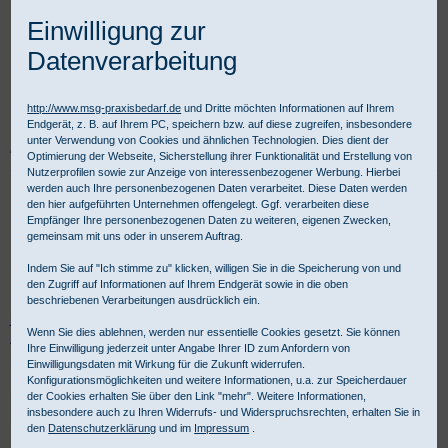
Einwilligung zur
Datenverarbeitung
http://www.msg-praxisbedarf.de
und Dritte möchten Informationen auf Ihrem
Endgerät, z. B. auf Ihrem PC, speichern bzw. auf diese zugreifen, insbesondere
unter Verwendung von Cookies und ähnlichen Technologien. Dies dient der
Praxisbedarf Shop
Labor
Tests
Blutzuckertests
Stechhilfen
Optimierung der Webseite, Sicherstellung ihrer Funktionalität und Erstellung von
Nutzerprofilen sowie zur Anzeige von interessenbezogener Werbung. Hierbei
werden auch Ihre personenbezogenen Daten verarbeitet. Diese Daten werden
Lanzetten & Stechhilfen zur
den hier aufgeführten Unternehmen offengelegt. Ggf. verarbeiten diese
Empfänger Ihre personenbezogenen Daten zu weiteren, eigenen Zwecken,
Blutzuckermessung
gemeinsam mit uns oder in unserem Auftrag.
Indem Sie auf "Ich stimme zu" klicken, willigen Sie in die Speicherung von und
den Zugriff auf Informationen auf Ihrem Endgerät sowie in die oben
Blutzucker Lanzetten: Stechhilfen mit unterschiedlicher Stechtiefe
beschriebenen Verarbeitungen ausdrücklich ein.
jetzt kaufen. Wir führen Stechhilfen von Roche, Unistik, Solofix und
Wenn Sie dies ablehnen, werden nur essentielle Cookies gesetzt. Sie können
Accu-Chek Softclix. Für gewerbliche Kunden ist Kauf auf Rechnung
Ihre Einwilligung jederzeit unter Angabe Ihrer ID zum Anfordern von
möglich.
Einwilligungsdaten mit Wirkung für die Zukunft widerrufen.
Konfigurationsmöglichkeiten und weitere Informationen, u.a. zur Speicherdauer
der Cookies erhalten Sie über den Link "mehr". Weitere Informationen,
Lanzetten Blutzuckermessung bei Diabetikern -
insbesondere auch zu Ihren Widerrufs- und Widerspruchsrechten, erhalten Sie in
Produktübersicht:
den
Datenschutzerklärung
und im
Impressum
.