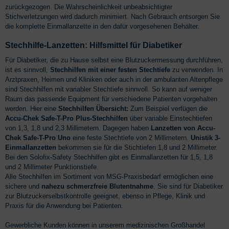
zurückgezogen. Die Wahrscheinlichkeit unbeabsichtigter
Stichverletzungen wird dadurch minimiert. Nach Gebrauch entsorgen Sie
die komplette Einmallanzette in den dafür vorgesehenen Behälter.
Stechhilfe-Lanzetten: Hilfsmittel für Diabetiker
Für Diabetiker, die zu Hause selbst eine Blutzuckermessung durchführen,
ist es sinnvoll,
Stechhilfen mit einer festen Stechtiefe
zu verwenden. In
Arztpraxen, Heimen und Kliniken oder auch in der ambulanten Altenpflege
sind Stechhilfen mit variabler Stechtiefe sinnvoll. So kann auf weniger
Raum das passende Equipment für verschiedene Patienten vorgehalten
werden. Hier eine
Stechhilfen Übersicht:
Zum Beispiel verfügen die
Accu-Chek Safe-T-Pro Plus-Stechhilfen
über variable Einstechtiefen
von 1,3, 1,8 und 2,3 Millimetern. Dagegen haben
Lanzetten von Accu-
Chek Safe-T-Pro Uno
eine feste Stechtiefe von 2 Millimetern.
Unistik 3-
Einmallanzetten
bekommen sie für die Stichtiefen 1,8 und 2 Millimeter.
Bei den Solofix-Safety Stechhilfen gibt es Einmallanzetten für 1,5, 1,8
und 2 Millimeter Punktionstiefe.
Alle Stechhilfen im Sortiment von MSG-Praxisbedarf ermöglichen eine
sichere und
nahezu schmerzfreie Blutentnahme
. Sie sind für Diabetiker
zur Blutzuckerselbstkontrolle geeignet, ebenso in Pflege, Klinik und
Praxis für die Anwendung bei Patienten.
Gewerbliche Kunden können in unserem medizinischen Großhandel