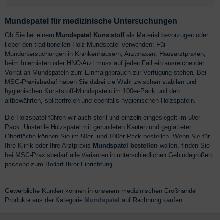
Mundspatel für medizinische Untersuchungen
Ob Sie bei einem
Mundspatel Kunststoff
als Material bevorzugen oder
lieber den traditionellen Holz-Mundspatel verwenden: Für
Munduntersuchungen in Krankenhäusern, Arztpraxen, Hausarztpraxen,
beim Internisten oder HNO-Arzt muss auf jeden Fall ein ausreichender
Vorrat an Mundspateln zum Einmalgebrauch zur Verfügung stehen. Bei
MSG-Praxisbedarf haben Sie dabei die Wahl zwischen stabilen und
hygienischen Kunststoff-Mundspateln im 100er-Pack und den
altbewährten, splitterfreien und ebenfalls hygienischen Holzspateln.
Die Holzspatel führen wir auch steril und einzeln eingesiegelt im 50er-
Pack. Unsterile Holzspatel mit gerundeten Kanten und geglätteter
Oberfläche können Sie im 50er- und 100er-Pack bestellen. Wenn Sie für
Ihre Klinik oder Ihre Arztpraxis
Mundspatel bestellen
wollen, finden Sie
bei MSG-Praxisbedarf alle Varianten in unterschiedlichen Gebindegrößen,
passend zum Bedarf Ihrer Einrichtung.
Gewerbliche Kunden können in unserem medizinischen Großhandel
Produkte aus der Kategorie
Mundspatel
auf Rechnung kaufen.