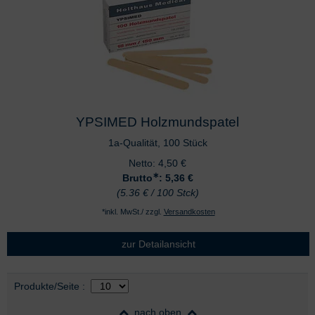
YPSIMED Holzmundspatel
1a-Qualität, 100 Stück
Netto:
4,50
€
∗
Brutto
: 5,36
€
(5.36 € / 100 Stck)
*inkl. MwSt./ zzgl.
Versandkosten
zur Detailansicht
Auswahl
nach Produktliste
Produkte/Seite
:
nach oben