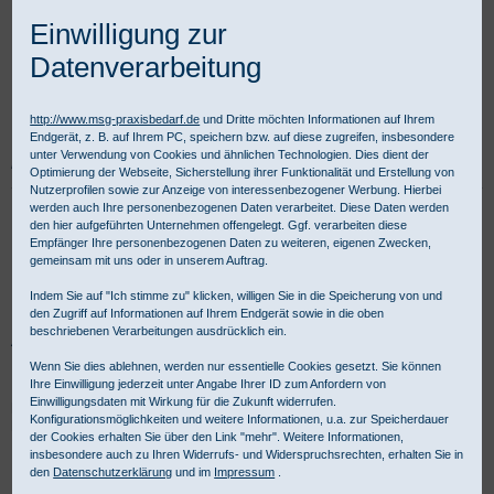
Einwilligung zur
Datenverarbeitung
http://www.msg-praxisbedarf.de
und Dritte möchten Informationen auf Ihrem
Endgerät, z. B. auf Ihrem PC, speichern bzw. auf diese zugreifen, insbesondere
unter Verwendung von Cookies und ähnlichen Technologien. Dies dient der
Praxisbedarf Shop
Instrumente
Einmalinstrumente
Mundspatel
Optimierung der Webseite, Sicherstellung ihrer Funktionalität und Erstellung von
Nutzerprofilen sowie zur Anzeige von interessenbezogener Werbung. Hierbei
werden auch Ihre personenbezogenen Daten verarbeitet. Diese Daten werden
Mundspatel aus Holz oder Kunststoff
den hier aufgeführten Unternehmen offengelegt. Ggf. verarbeiten diese
Empfänger Ihre personenbezogenen Daten zu weiteren, eigenen Zwecken,
gemeinsam mit uns oder in unserem Auftrag.
Mundspatel aus Holz oder Kunststoff für die Untersuchung im
Indem Sie auf "Ich stimme zu" klicken, willigen Sie in die Speicherung von und
den Zugriff auf Informationen auf Ihrem Endgerät sowie in die oben
Mund- und Rachenraum von Patienten benötigen Hausärzte, HNO-
beschriebenen Verarbeitungen ausdrücklich ein.
Arzte und Internisten täglich. Für gewerbliche Kunden ist Kauf auf
Rechnung möglich.
Wenn Sie dies ablehnen, werden nur essentielle Cookies gesetzt. Sie können
Ihre Einwilligung jederzeit unter Angabe Ihrer ID zum Anfordern von
Einwilligungsdaten mit Wirkung für die Zukunft widerrufen.
Mundspatel steril und unsteril für den Einmalgebrauch -
Konfigurationsmöglichkeiten und weitere Informationen, u.a. zur Speicherdauer
Produktübersicht:
der Cookies erhalten Sie über den Link "mehr". Weitere Informationen,
insbesondere auch zu Ihren Widerrufs- und Widerspruchsrechten, erhalten Sie in
den
Datenschutzerklärung
und im
Impressum
.
Auswahl
vor Produktliste
Produkte/Seite
: