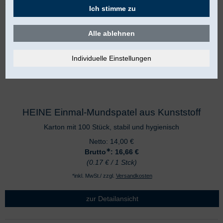
Ich stimme zu
Alle ablehnen
HEINE Einmal-Mundspatel aus Kunststoff
Karton mit 100 Stück, stabil und hygienisch
Netto:
14,00
€
∗
Brutto
: 16,66
€
(0.17 € / 1 Stck)
*inkl. MwSt./ zzgl.
Versandkosten
zur Detailansicht