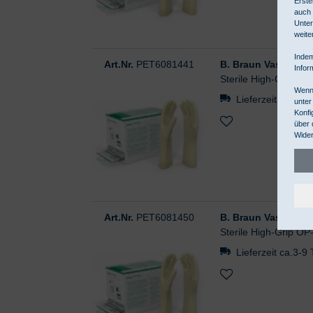
Erste
auch 
Unter
weite
Indem
Art.Nr.
PET6081441
B. Braun Vasco OP G
Infor
Sterile High-Grip OP
Wenn 
Lieferzeit ca.3-9
unter
Konfi
über 
Wider
Art.Nr.
PET6081450
B. Braun Vasco OP G
Sterile High-Grip OP
Lieferzeit ca.3-9