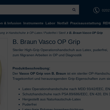
0202
on & Infusion
Instrumente
Labor
Notfall
Praxisausstattung
REH
dung
Handschuhe
OP-Latex / Puderfrei / Steril
B. Braun Vasco OP Grip
B. Braun Vasco OP Grip
Steriler High-Grip Operationshandschuh aus Latex, puderfrei,
zum filigranen Arbeiten in OP und Diagnostik
Produktbeschreibung:
Der
Vasco OP Grip von B. Braun
ist ein steriler OP-Handsc
Tragekomfort und herausragenden Grip-Eigenschaften zum sich
Latex Operationshandschuhe nach MDD 93/42/EEC, EN
Schutzhandschuhe nach PSA 89/686/EEC, EN 420, EN 
Hergestellt aus Naturkautschuk-Latex
Puderfrei
Latex-freie Polymer-Innenbeschichtung