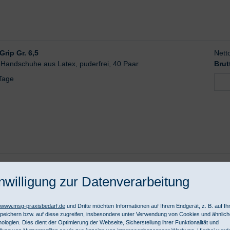
rip Gr. 6,5
Nett
-Handschuhe aus Latex, puderfrei, 40 Paar
Brut
 Tage
rip Gr. 7,0
Nett
-Handschuhe aus Latex, puderfrei, 40 Paar
Brut
nwilligung zur Datenverarbeitung
 Tage
//www.msg-praxisbedarf.de
und Dritte möchten Informationen auf Ihrem Endgerät, z. B. auf I
peichern bzw. auf diese zugreifen, insbesondere unter Verwendung von Cookies und ähnlic
ologien. Dies dient der Optimierung der Webseite, Sicherstellung ihrer Funktionalität und