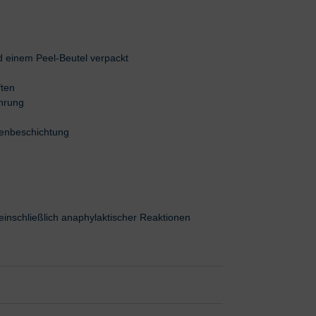
 einem Peel-Beutel verpackt
ften
ührung
nenbeschichtung
einschließlich anaphylaktischer Reaktionen