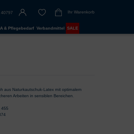
Ihr Warenkorb
 40797
A & Pflegebedarf
Verbandmittel
SALE
huh aus Naturkautschuk-Latex mit optimalem
eren Arbeiten in sensiblen Bereichen.
 455
374