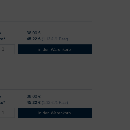
o
38,00 €
to*
45,22
€
(1.13 € /1 Paar)
B. Braun Vasco OP Grip Gr. 5,5
in den Warenkorb
o
38,00 €
to*
45,22
€
(1.13 € /1 Paar)
B. Braun Vasco OP Grip Gr. 6,0
in den Warenkorb