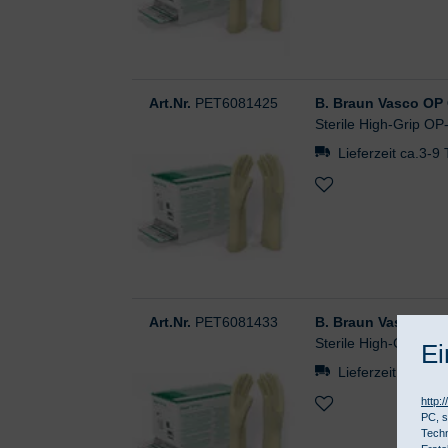
Art.Nr.
PET6081425
B. Braun Vasco OP G
Sterile High-Grip OP
Lieferzeit ca.3-9
Art.Nr.
PET6081433
B. Braun Vasco OP G
Sterile High-Grip OP
Ei
Lieferzeit ca.3-9
http:
PC, s
Techn