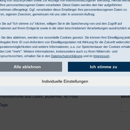
llung von Nutzerprofilen sowie zur Anzeige von interessenbezogener Werbung. Hierbei werd
Ihre personenbezogenen Daten verarbeitet. Diese Daten werden den hier aufgeführten
nehmen offengelegt. Ggf. verarbeiten diese Empfänger Ihre personenbezogenen Daten zu
ren, eigenen Zwecken, gemeinsam mit uns oder in unserem Auftrag.
 Sie auf "Ich stimme zu" klicken, willigen Sie in die Speicherung von und den Zugriff auf
rip Gr. 7,5
Nett
mationen auf Ihrem Endgerät sowie in die oben beschriebenen Verarbeitungen ausdrücklich ei
-Handschuhe aus Latex, puderfrei, 40 Paar
Brut
Sie dies ablehnen, werden nur essentielle Cookies gesetzt. Sie können Ihre Einwilligung jede
 Tage
 Angabe Ihrer ID zum Anfordern von Einwilligungsdaten mit Wirkung für die Zukunft widerrufe
gurationsmöglichkeiten und weitere Informationen, u.a. zur Speicherdauer der Cookies erhalt
den Link "mehr". Weitere Informationen, insbesondere auch zu Ihren Widerrufs- und
spruchsrechten, erhalten Sie in den
Datenschutzerklärung
und im
Impressum
.
Alle ablehnen
Ich stimme zu
rip Gr. 8,0
Nett
-Handschuhe aus Latex, puderfrei, 40 Paar
Brut
 Tage