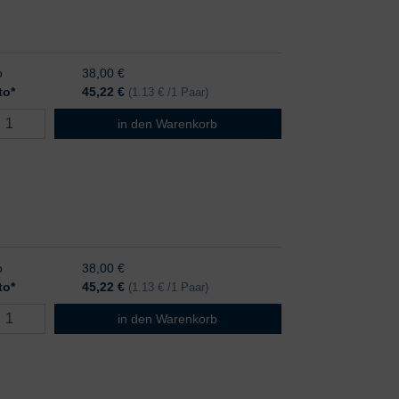
o
38,00 €
to*
45,22
€
(1.13 € /1 Paar)
B. Braun Vasco OP Grip Gr. 8,5
in den Warenkorb
o
38,00 €
to*
45,22
€
(1.13 € /1 Paar)
B. Braun Vasco OP Grip Gr. 9,0
in den Warenkorb