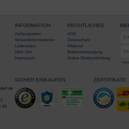
INFORMATION
RECHTLICHES
ME
E-
Zahlungsarten
AGB
Mail-
Versandinformationen
Datenschutz
Adre
Lieferzeiten
Widerruf
Pass
*
Über Uns
Batterieentsorgung
*
Impressum
Online Streitschlichtung
Pass
SICHER EINKAUFEN
ZERTIFIKATE
darf.de
93
6 90