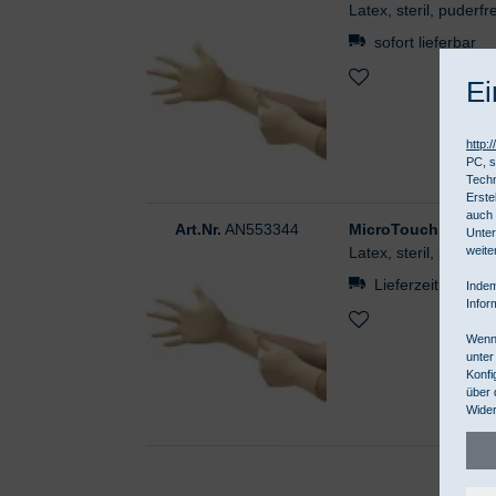
Latex, steril, puderfr
sofort lieferbar
Ei
http:
PC, s
Techn
Erste
auch 
Art.Nr.
AN553344
MicroTouch Unter
Unter
weite
Latex, steril, puderfr
Lieferzeit ca.3-9
Indem
Infor
Wenn 
unter
Konfi
über 
Wider