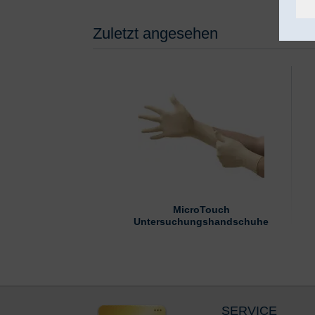
Zuletzt angesehen
MicroTouch
Untersuchungshandschuhe
SERVICE