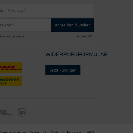
sse
wort
anmelden & weiter
wort vergessen?
Neukunde?
WIDERRUFSFORMULAR
Jetzt kündigen
 Datenverarbeitung
Datenschutz
Widerruf
Impressum
AGB