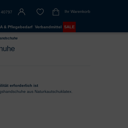
Ihr Warenkorb
 40797
A & Pflegebedarf
Verbandmittel
SALE
handschuhe
huhe
tät erforderlich ist
ungshandschuhe aus Naturkautschuklatex.