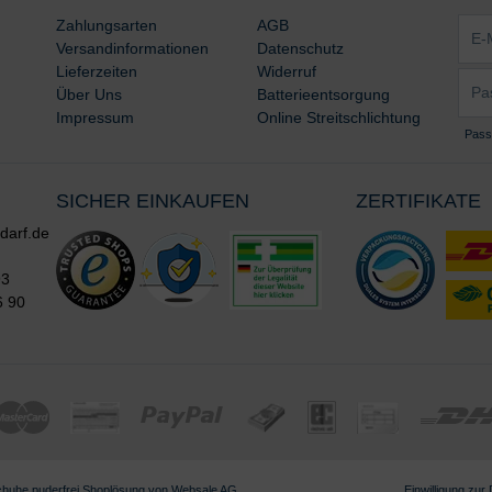
E-
Zahlungsarten
AGB
Mail-
Versandinformationen
Datenschutz
Adre
Lieferzeiten
Widerruf
Pass
*
Über Uns
Batterieentsorgung
*
Impressum
Online Streitschlichtung
Pass
SICHER EINKAUFEN
ZERTIFIKATE
darf.de
93
6 90
chuhe puderfrei
Shoplösung von
Websale AG
Einwilligung zur