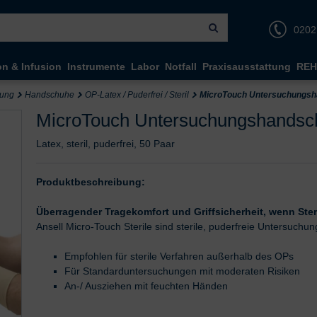
0202
on & Infusion
Instrumente
Labor
Notfall
Praxisausstattung
REH
dung
Handschuhe
OP-Latex / Puderfrei / Steril
MicroTouch Untersuchungs
MicroTouch Untersuchungshandsc
Latex, steril, puderfrei, 50 Paar
Produktbeschreibung:
Überragender Tragekomfort und Griffsicherheit, wenn Sterili
Ansell Micro-Touch Sterile sind sterile, puderfreie Untersuch
Empfohlen für sterile Verfahren außerhalb des OPs
Für Standarduntersuchungen mit moderaten Risiken
An-/ Ausziehen mit feuchten Händen