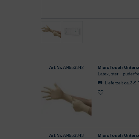
Art.Nr.
AN553342
MicroTouch Unter
Latex, steril, puderfr
Lieferzeit ca.3-9
Art.Nr.
AN553343
MicroTouch Unter