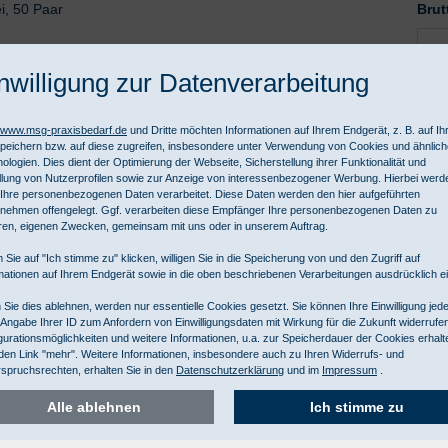
ei, 50 Paar
Brut
nwilligung zur Datenverarbeitung
//www.msg-praxisbedarf.de
und Dritte möchten Informationen auf Ihrem Endgerät, z. B. auf I
peichern bzw. auf diese zugreifen, insbesondere unter Verwendung von Cookies und ähnlic
ologien. Dies dient der Optimierung der Webseite, Sicherstellung ihrer Funktionalität und
llung von Nutzerprofilen sowie zur Anzeige von interessenbezogener Werbung. Hierbei werd
Ihre personenbezogenen Daten verarbeitet. Diese Daten werden den hier aufgeführten
suchungshandschuhe Gr. L
Nett
nehmen offengelegt. Ggf. verarbeiten diese Empfänger Ihre personenbezogenen Daten zu
ren, eigenen Zwecken, gemeinsam mit uns oder in unserem Auftrag.
ei, 50 Paar
Brut
 Tage
 Sie auf "Ich stimme zu" klicken, willigen Sie in die Speicherung von und den Zugriff auf
mationen auf Ihrem Endgerät sowie in die oben beschriebenen Verarbeitungen ausdrücklich ei
Sie dies ablehnen, werden nur essentielle Cookies gesetzt. Sie können Ihre Einwilligung jede
 Angabe Ihrer ID zum Anfordern von Einwilligungsdaten mit Wirkung für die Zukunft widerrufe
gurationsmöglichkeiten und weitere Informationen, u.a. zur Speicherdauer der Cookies erhalt
den Link "mehr". Weitere Informationen, insbesondere auch zu Ihren Widerrufs- und
spruchsrechten, erhalten Sie in den
Datenschutzerklärung
und im
Impressum
.
Alle ablehnen
Ich stimme zu