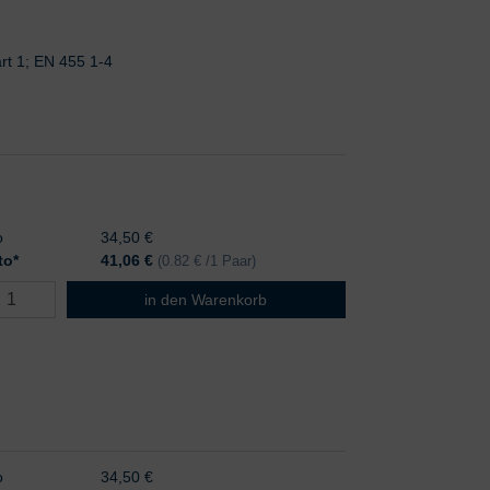
rt 1; EN 455 1-4
o
34,50 €
to*
41,06
€
(0.82 € /1 Paar)
MicroTouch Untersuchungshandschuhe Gr. S
in den Warenkorb
o
34,50 €