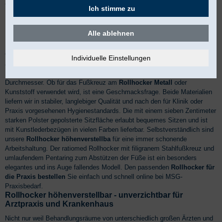
ausstatten wollen, bei MSG-Praxisbedarf bekommen Sie immer einen
Ich stimme zu
Rollhocker mit fünfarmigem Fußkreuz mit mindestens 60 Zentimeter
Durchmesser.
Alle ablehnen
Rollhocker für Praxis und Labor
Ob Sie mit einem
Rollhocker Praxis
, Labor oder Schwesternzimmer
ausstatten wollen, bei MSG-Praxisbedarf bekommen Sie immer einen
Rollhocker mit fünfarmigem Fußkreuz mit mindestens 60 Zentimeter
Durchmesser. Ob für das Fußkreuz am
Rollhocker Metall
oder
Kunststoff verwendet wird, ist eine Geschmacksfrage. Beide Materialien
liefern wir in stabiler, langlebiger Qualität und nach den für Klinik oder
Praxis vorgesehenen Hygienestandards. Die mit einem sieben Zentimeter
starken Polster gepolsterte Sitzfläche erlaubt bequemes Sitzen und ist
mit Kunstlederbezügen in vielen Farben lieferbar. Selbstverständlich sind
unsere
Rollhocker höhenverstellba
für eine immer schonende
Arbeitshaltung. Der ratiomed Rollhocker mit filigranem Stahlfußkreuz und
umlaufendem Pentaring zum Abstützen der Füße ist ein besonders
elegantes und ins Auge fallendes Modell. Den passenden
Rollhocker für
die Praxis bestellen
Sie einfach und schnell online bei MSG-
Praxisbedarf.
Rollhocker höhenverstellbar - unverzichtbar für
Arztpraxis und Krankenhaus
Nicht nur weil Behandlungsräume von unterschiedlich großen Ärzten und