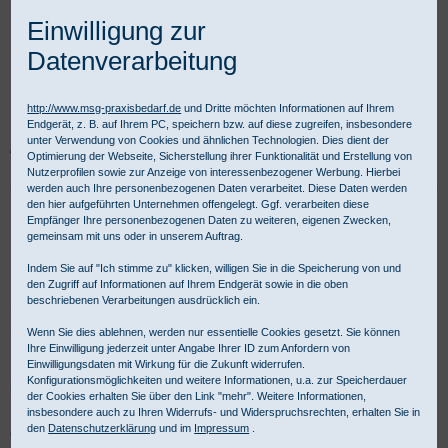
Einwilligung zur
Datenverarbeitung
http://www.msg-praxisbedarf.de
und Dritte möchten Informationen auf Ihrem
Endgerät, z. B. auf Ihrem PC, speichern bzw. auf diese zugreifen, insbesondere
unter Verwendung von Cookies und ähnlichen Technologien. Dies dient der
Praxisbedarf Shop
Praxisausstattung
Praxismobiliar
Praxis-Hocker
Optimierung der Webseite, Sicherstellung ihrer Funktionalität und Erstellung von
Rollhocker
Nutzerprofilen sowie zur Anzeige von interessenbezogener Werbung. Hierbei
werden auch Ihre personenbezogenen Daten verarbeitet. Diese Daten werden
den hier aufgeführten Unternehmen offengelegt. Ggf. verarbeiten diese
Rollhocker für Praxis und Labor
Empfänger Ihre personenbezogenen Daten zu weiteren, eigenen Zwecken,
gemeinsam mit uns oder in unserem Auftrag.
Indem Sie auf "Ich stimme zu" klicken, willigen Sie in die Speicherung von und
Einen Rollhocker mit fünfarmigem Fußkreuz und mit Lehne können
den Zugriff auf Informationen auf Ihrem Endgerät sowie in die oben
beschriebenen Verarbeitungen ausdrücklich ein.
Sie hier für die Grundausstattung von Praxis, Labor oder
Schwesternzimmer günstig bestellen. Für gewerbliche Kunden ist
Wenn Sie dies ablehnen, werden nur essentielle Cookies gesetzt. Sie können
Kauf auf Rechnung möglich.
Ihre Einwilligung jederzeit unter Angabe Ihrer ID zum Anfordern von
Einwilligungsdaten mit Wirkung für die Zukunft widerrufen.
Konfigurationsmöglichkeiten und weitere Informationen, u.a. zur Speicherdauer
Rollhocker - Produktübersicht:
der Cookies erhalten Sie über den Link "mehr". Weitere Informationen,
insbesondere auch zu Ihren Widerrufs- und Widerspruchsrechten, erhalten Sie in
den
Datenschutzerklärung
und im
Impressum
.
Ob Sie mit einem Rollhocker Praxis, Labor oder Schwesternzimmer