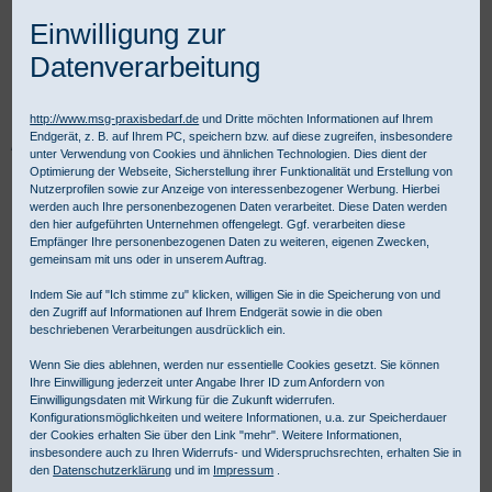
Einwilligung zur
Datenverarbeitung
http://www.msg-praxisbedarf.de
und Dritte möchten Informationen auf Ihrem
Endgerät, z. B. auf Ihrem PC, speichern bzw. auf diese zugreifen, insbesondere
Praxisbedarf Shop
Betriebsmedizin
Erste Hilfe im Betrieb
unter Verwendung von Cookies und ähnlichen Technologien. Dies dient der
Küche und Verbrennungen
YPSITECT Pflastersortiment blau
Optimierung der Webseite, Sicherstellung ihrer Funktionalität und Erstellung von
Nutzerprofilen sowie zur Anzeige von interessenbezogener Werbung. Hierbei
werden auch Ihre personenbezogenen Daten verarbeitet. Diese Daten werden
den hier aufgeführten Unternehmen offengelegt. Ggf. verarbeiten diese
Empfänger Ihre personenbezogenen Daten zu weiteren, eigenen Zwecken,
gemeinsam mit uns oder in unserem Auftrag.
Indem Sie auf "Ich stimme zu" klicken, willigen Sie in die Speicherung von und
den Zugriff auf Informationen auf Ihrem Endgerät sowie in die oben
beschriebenen Verarbeitungen ausdrücklich ein.
Wenn Sie dies ablehnen, werden nur essentielle Cookies gesetzt. Sie können
Ihre Einwilligung jederzeit unter Angabe Ihrer ID zum Anfordern von
Einwilligungsdaten mit Wirkung für die Zukunft widerrufen.
Konfigurationsmöglichkeiten und weitere Informationen, u.a. zur Speicherdauer
der Cookies erhalten Sie über den Link "mehr". Weitere Informationen,
insbesondere auch zu Ihren Widerrufs- und Widerspruchsrechten, erhalten Sie in
den
Datenschutzerklärung
und im
Impressum
.