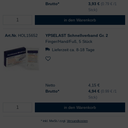
Brutto*
3,93
€
(0.79 € /1
Stck)
YPSELAST Schnellverband Gr. 1
in den Warenkorb
Art.Nr.
HOL15652
YPSELAST Schnellverband Gr. 2
Finger/Hand/Fuß, 5 Stück
Lieferzeit ca. 8-18 Tage
Netto
4,15 €
Brutto*
4,94
€
(0.99 € /1
Stck)
YPSELAST Schnellverband Gr. 2
in den Warenkorb
* inkl. MwSt./ zzgl.
Versandkosten