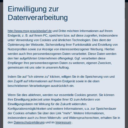
Kompletten Head der Seite überspringen
Einwilligung zur
Datenverarbeitung
http://www.msg-praxisbedarf.de
und Dritte möchten Informationen auf Ihrem
Endgerät, z. B. auf Ihrem PC, speichern bzw. auf diese zugreifen, insbesondere
unter Verwendung von Cookies und ähnlichen Technologien. Dies dient der
Optimierung der Webseite, Sicherstellung ihrer Funktionalität und Erstellung von
Praxisbedarf Shop
Betriebsmedizin
Erste Hilfe im Betrieb
Nutzerprofilen sowie zur Anzeige von interessenbezogener Werbung. Hierbei
Erste Hilfe Grundausstattung
YPSELAST Schnellverband
werden auch Ihre personenbezogenen Daten verarbeitet. Diese Daten werden
den hier aufgeführten Unternehmen offengelegt. Ggf. verarbeiten diese
Empfänger Ihre personenbezogenen Daten zu weiteren, eigenen Zwecken,
gemeinsam mit uns oder in unserem Auftrag.
Indem Sie auf "Ich stimme zu" klicken, willigen Sie in die Speicherung von und
den Zugriff auf Informationen auf Ihrem Endgerät sowie in die oben
beschriebenen Verarbeitungen ausdrücklich ein.
Wenn Sie dies ablehnen, werden nur essentielle Cookies gesetzt. Sie können
Ihre Einwilligung jederzeit unter Angabe Ihrer ID zum Anfordern von
Einwilligungsdaten mit Wirkung für die Zukunft widerrufen.
Konfigurationsmöglichkeiten und weitere Informationen, u.a. zur Speicherdauer
der Cookies erhalten Sie über den Link "mehr". Weitere Informationen,
insbesondere auch zu Ihren Widerrufs- und Widerspruchsrechten, erhalten Sie in
den
Datenschutzerklärung
und im
Impressum
.