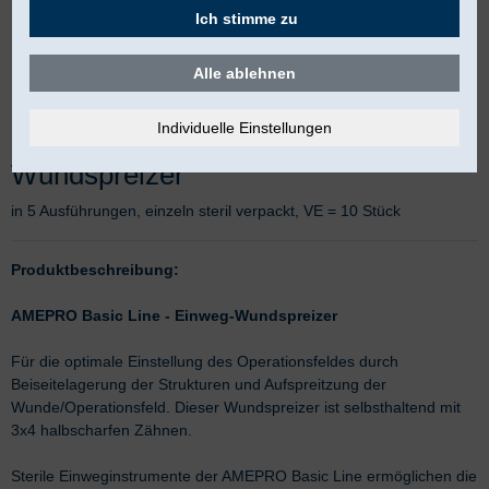
Ich stimme zu
Alle ablehnen
Wundspreizer
in 5 Ausführungen, einzeln steril verpackt, VE = 10 Stück
Produktbeschreibung:
AMEPRO Basic Line - Einweg-Wundspreizer
Für die optimale Einstellung des Operationsfeldes durch
Beiseitelagerung der Strukturen und Aufspreitzung der
Wunde/Operationsfeld. Dieser Wundspreizer ist selbsthaltend mit
3x4 halbscharfen Zähnen.
Sterile Einweginstrumente der AMEPRO Basic Line ermöglichen die