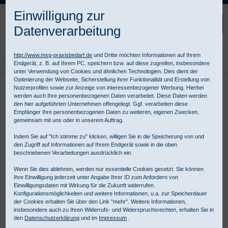
Kompletten Head der Seite überspringen
Einwilligung zur
Datenverarbeitung
http://www.msg-praxisbedarf.de
und Dritte möchten Informationen auf Ihrem
Endgerät, z. B. auf Ihrem PC, speichern bzw. auf diese zugreifen, insbesondere
unter Verwendung von Cookies und ähnlichen Technologien. Dies dient der
Optimierung der Webseite, Sicherstellung ihrer Funktionalität und Erstellung von
Praxisbedarf Shop
Instrumente
Einmalinstrumente
Nutzerprofilen sowie zur Anzeige von interessenbezogener Werbung. Hierbei
AMEPRO Einmalinstrumente
Ergänzungsinstrumente
Wundspreizer
werden auch Ihre personenbezogenen Daten verarbeitet. Diese Daten werden
den hier aufgeführten Unternehmen offengelegt. Ggf. verarbeiten diese
Empfänger Ihre personenbezogenen Daten zu weiteren, eigenen Zwecken,
gemeinsam mit uns oder in unserem Auftrag.
Indem Sie auf "Ich stimme zu" klicken, willigen Sie in die Speicherung von und
den Zugriff auf Informationen auf Ihrem Endgerät sowie in die oben
beschriebenen Verarbeitungen ausdrücklich ein.
Wenn Sie dies ablehnen, werden nur essentielle Cookies gesetzt. Sie können
Ihre Einwilligung jederzeit unter Angabe Ihrer ID zum Anfordern von
Einwilligungsdaten mit Wirkung für die Zukunft widerrufen.
Konfigurationsmöglichkeiten und weitere Informationen, u.a. zur Speicherdauer
der Cookies erhalten Sie über den Link "mehr". Weitere Informationen,
insbesondere auch zu Ihren Widerrufs- und Widerspruchsrechten, erhalten Sie in
den
Datenschutzerklärung
und im
Impressum
.