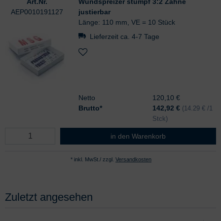
Art.Nr.
Wundspreizer stumpf 3:2 Zähne
AEP0010191127
justierbar
Länge: 110 mm, VE = 10 Stück
Lieferzeit ca. 4-7 Tage
Netto
120,10 €
Brutto*
142,92
€
(14.29 € /1
Stck)
Wundspreizer stumpf 3:2 Zähne jus
in den Warenkorb
* inkl. MwSt./ zzgl.
Versandkosten
Zuletzt angesehen