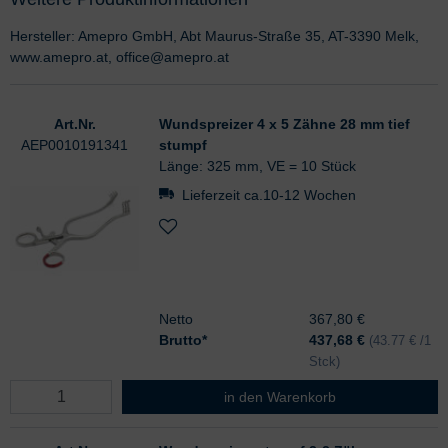
Hersteller: Amepro GmbH, Abt Maurus-Straße 35, AT-3390 Melk,
www.amepro.at, office@amepro.at
Art.Nr.
Wundspreizer 4 x 5 Zähne 28 mm tief
AEP0010191341
stumpf
Länge: 325 mm, VE = 10 Stück
Lieferzeit ca.10-12 Wochen
Netto
367,80 €
Brutto*
437,68
€
(43.77 € /1
Stck)
Wundspreizer 4 x 5 Zähne 28 mm ti
in den Warenkorb