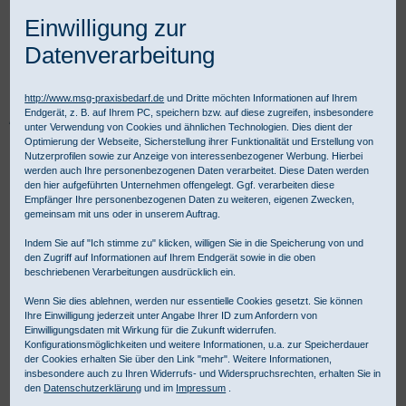
Einwilligung zur
Datenverarbeitung
http://www.msg-praxisbedarf.de
und Dritte möchten Informationen auf Ihrem
Endgerät, z. B. auf Ihrem PC, speichern bzw. auf diese zugreifen, insbesondere
Praxisbedarf Shop
Diagnostik
Fachspezifische Diagnostik
unter Verwendung von Cookies und ähnlichen Technologien. Dies dient der
CTG-Geräte und Zubehör
CTG Zubehör
Optimierung der Webseite, Sicherstellung ihrer Funktionalität und Erstellung von
Wasserfeste Toko Sonde für ECOtwin
Nutzerprofilen sowie zur Anzeige von interessenbezogener Werbung. Hierbei
werden auch Ihre personenbezogenen Daten verarbeitet. Diese Daten werden
den hier aufgeführten Unternehmen offengelegt. Ggf. verarbeiten diese
Empfänger Ihre personenbezogenen Daten zu weiteren, eigenen Zwecken,
gemeinsam mit uns oder in unserem Auftrag.
Indem Sie auf "Ich stimme zu" klicken, willigen Sie in die Speicherung von und
den Zugriff auf Informationen auf Ihrem Endgerät sowie in die oben
beschriebenen Verarbeitungen ausdrücklich ein.
Wenn Sie dies ablehnen, werden nur essentielle Cookies gesetzt. Sie können
Ihre Einwilligung jederzeit unter Angabe Ihrer ID zum Anfordern von
Einwilligungsdaten mit Wirkung für die Zukunft widerrufen.
Konfigurationsmöglichkeiten und weitere Informationen, u.a. zur Speicherdauer
der Cookies erhalten Sie über den Link "mehr". Weitere Informationen,
insbesondere auch zu Ihren Widerrufs- und Widerspruchsrechten, erhalten Sie in
den
Datenschutzerklärung
und im
Impressum
.