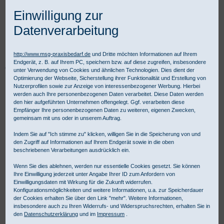
Einwilligung zur
Datenverarbeitung
http://www.msg-praxisbedarf.de
und Dritte möchten Informationen auf Ihrem
Endgerät, z. B. auf Ihrem PC, speichern bzw. auf diese zugreifen, insbesondere
Praxisbedarf Shop
REHA & Pflegebedarf
Hygiene
Hygienezubehör
unter Verwendung von Cookies und ähnlichen Technologien. Dies dient der
VomitBag Brechbeutel
Optimierung der Webseite, Sicherstellung ihrer Funktionalität und Erstellung von
Nutzerprofilen sowie zur Anzeige von interessenbezogener Werbung. Hierbei
werden auch Ihre personenbezogenen Daten verarbeitet. Diese Daten werden
den hier aufgeführten Unternehmen offengelegt. Ggf. verarbeiten diese
Empfänger Ihre personenbezogenen Daten zu weiteren, eigenen Zwecken,
gemeinsam mit uns oder in unserem Auftrag.
Indem Sie auf "Ich stimme zu" klicken, willigen Sie in die Speicherung von und
den Zugriff auf Informationen auf Ihrem Endgerät sowie in die oben
beschriebenen Verarbeitungen ausdrücklich ein.
Wenn Sie dies ablehnen, werden nur essentielle Cookies gesetzt. Sie können
Ihre Einwilligung jederzeit unter Angabe Ihrer ID zum Anfordern von
Einwilligungsdaten mit Wirkung für die Zukunft widerrufen.
Konfigurationsmöglichkeiten und weitere Informationen, u.a. zur Speicherdauer
der Cookies erhalten Sie über den Link "mehr". Weitere Informationen,
insbesondere auch zu Ihren Widerrufs- und Widerspruchsrechten, erhalten Sie in
den
Datenschutzerklärung
und im
Impressum
.