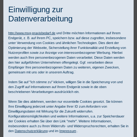
Einwilligung zur
Datenverarbeitung
http://www.msg-praxisbedarf.de
und Dritte möchten Informationen auf Ihrem
Endgerät, z. B. auf Ihrem PC, speichern bzw. auf diese zugreifen, insbesondere
Praxisbedarf Shop
Diagnostik
Fachspezifische Diagnostik
Spirometrie
unter Verwendung von Cookies und ähnlichen Technologien. Dies dient der
Vitalograph-Zubehör
Vitalograph Sicherheitsmundstücke
Optimierung der Webseite, Sicherstellung ihrer Funktionalität und Erstellung von
Nutzerprofilen sowie zur Anzeige von interessenbezogener Werbung. Hierbei
werden auch Ihre personenbezogenen Daten verarbeitet. Diese Daten werden
den hier aufgeführten Unternehmen offengelegt. Ggf. verarbeiten diese
Empfänger Ihre personenbezogenen Daten zu weiteren, eigenen Zwecken,
gemeinsam mit uns oder in unserem Auftrag.
Indem Sie auf "Ich stimme zu" klicken, willigen Sie in die Speicherung von und
den Zugriff auf Informationen auf Ihrem Endgerät sowie in die oben
beschriebenen Verarbeitungen ausdrücklich ein.
Wenn Sie dies ablehnen, werden nur essentielle Cookies gesetzt. Sie können
Ihre Einwilligung jederzeit unter Angabe Ihrer ID zum Anfordern von
Einwilligungsdaten mit Wirkung für die Zukunft widerrufen.
Konfigurationsmöglichkeiten und weitere Informationen, u.a. zur Speicherdauer
der Cookies erhalten Sie über den Link "mehr". Weitere Informationen,
insbesondere auch zu Ihren Widerrufs- und Widerspruchsrechten, erhalten Sie in
den
Datenschutzerklärung
und im
Impressum
.