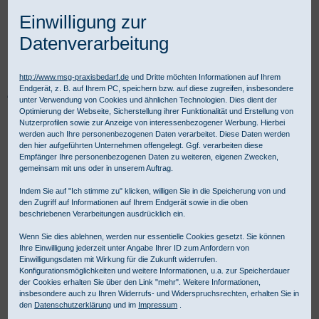
Einwilligung zur
Datenverarbeitung
http://www.msg-praxisbedarf.de
und Dritte möchten Informationen auf Ihrem
Endgerät, z. B. auf Ihrem PC, speichern bzw. auf diese zugreifen, insbesondere
Praxisbedarf Shop
Praxisausstattung
Materialaufbewahrung
unter Verwendung von Cookies und ähnlichen Technologien. Dies dient der
Verbandschränke
Verbandschrank Famulus
Optimierung der Webseite, Sicherstellung ihrer Funktionalität und Erstellung von
Nutzerprofilen sowie zur Anzeige von interessenbezogener Werbung. Hierbei
werden auch Ihre personenbezogenen Daten verarbeitet. Diese Daten werden
den hier aufgeführten Unternehmen offengelegt. Ggf. verarbeiten diese
Empfänger Ihre personenbezogenen Daten zu weiteren, eigenen Zwecken,
gemeinsam mit uns oder in unserem Auftrag.
Indem Sie auf "Ich stimme zu" klicken, willigen Sie in die Speicherung von und
den Zugriff auf Informationen auf Ihrem Endgerät sowie in die oben
beschriebenen Verarbeitungen ausdrücklich ein.
Wenn Sie dies ablehnen, werden nur essentielle Cookies gesetzt. Sie können
Ihre Einwilligung jederzeit unter Angabe Ihrer ID zum Anfordern von
Einwilligungsdaten mit Wirkung für die Zukunft widerrufen.
Konfigurationsmöglichkeiten und weitere Informationen, u.a. zur Speicherdauer
der Cookies erhalten Sie über den Link "mehr". Weitere Informationen,
insbesondere auch zu Ihren Widerrufs- und Widerspruchsrechten, erhalten Sie in
den
Datenschutzerklärung
und im
Impressum
.