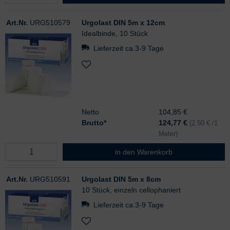
Art.Nr.
URG510579
Urgolast DIN 5m x 12cm
Idealbinde, 10 Stück
Lieferzeit ca.3-9 Tage
Netto
104,85 €
Brutto*
124,77
€
(2.50 € /1
Meter)
Urgolast DIN 5m x 12cm
in den Warenkorb
Art.Nr.
URG510591
Urgolast DIN 5m x 8cm
10 Stück, einzeln cellophaniert
Lieferzeit ca.3-9 Tage