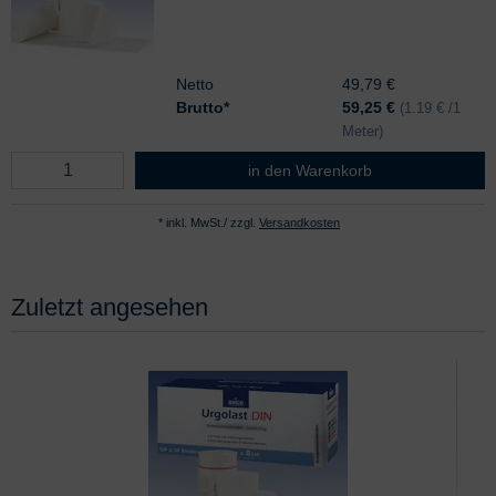
Netto
49,79 €
Brutto*
59,25
€
(1.19 € /1
Meter)
Urgolast DIN 5m x 8cm
in den Warenkorb
* inkl. MwSt./ zzgl.
Versandkosten
Zuletzt angesehen