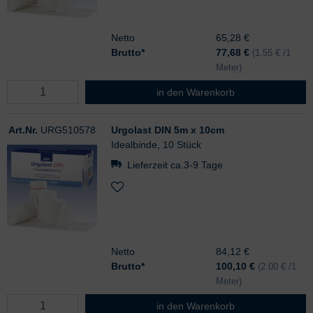
Netto
65,28 €
Brutto*
77,68
€
(1.55 € /1
Meter)
Urgolast DIN 5m x 8cm
in den Warenkorb
Art.Nr.
URG510578
Urgolast DIN 5m x 10cm
Idealbinde, 10 Stück
Lieferzeit ca.3-9 Tage
Netto
84,12 €
Brutto*
100,10
€
(2.00 € /1
Meter)
Urgolast DIN 5m x 10cm
in den Warenkorb