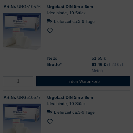
Art.Nr.
URG510576
Urgolast DIN 5m x 6cm
Idealbinde, 10 Stück
Lieferzeit ca.3-9 Tage
Netto
51,65 €
Brutto*
61,46
€
(1.23 € /1
Meter)
Urgolast DIN 5m x 6cm
in den Warenkorb
Art.Nr.
URG510577
Urgolast DIN 5m x 8cm
Idealbinde, 10 Stück
Lieferzeit ca.3-9 Tage