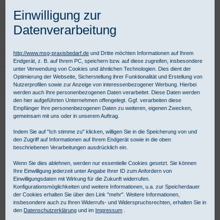
Einwilligung zur
Datenverarbeitung
http://www.msg-praxisbedarf.de
und Dritte möchten Informationen auf Ihrem
Endgerät, z. B. auf Ihrem PC, speichern bzw. auf diese zugreifen, insbesondere
Praxisbedarf Shop
Verbandmittel
Verbandstoffe
unter Verwendung von Cookies und ähnlichen Technologien. Dies dient der
Idealbinden und Universalbinden
Klassische Idealbinden
Urgolast DIN
Optimierung der Webseite, Sicherstellung ihrer Funktionalität und Erstellung von
Nutzerprofilen sowie zur Anzeige von interessenbezogener Werbung. Hierbei
werden auch Ihre personenbezogenen Daten verarbeitet. Diese Daten werden
den hier aufgeführten Unternehmen offengelegt. Ggf. verarbeiten diese
Empfänger Ihre personenbezogenen Daten zu weiteren, eigenen Zwecken,
gemeinsam mit uns oder in unserem Auftrag.
Indem Sie auf "Ich stimme zu" klicken, willigen Sie in die Speicherung von und
den Zugriff auf Informationen auf Ihrem Endgerät sowie in die oben
beschriebenen Verarbeitungen ausdrücklich ein.
Wenn Sie dies ablehnen, werden nur essentielle Cookies gesetzt. Sie können
Ihre Einwilligung jederzeit unter Angabe Ihrer ID zum Anfordern von
Einwilligungsdaten mit Wirkung für die Zukunft widerrufen.
Konfigurationsmöglichkeiten und weitere Informationen, u.a. zur Speicherdauer
der Cookies erhalten Sie über den Link "mehr". Weitere Informationen,
insbesondere auch zu Ihren Widerrufs- und Widerspruchsrechten, erhalten Sie in
den
Datenschutzerklärung
und im
Impressum
.