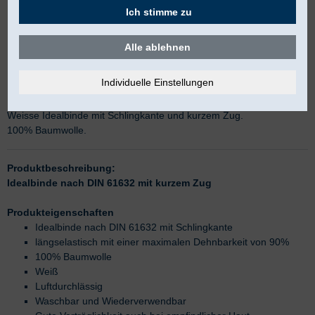
Ich stimme zu
Alle ablehnen
Urgolast DIN
Weisse Idealbinde mit Schlingkante und kurzem Zug.
100% Baumwolle.
Produktbeschreibung:
Idealbinde nach DIN 61632 mit kurzem Zug
Produkteigenschaften
Idealbinde nach DIN 61632 mit Schlingkante
längselastisch mit einer maximalen Dehnbarkeit von 90%
100% Baumwolle
Weiß
Luftdurchlässig
Waschbar und Wiederverwendbar