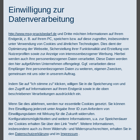
Einwilligung zur
Datenverarbeitung
http://www.msg-praxisbedarf.de
und Dritte möchten Informationen auf Ihrem
Endgerät, z. B. auf Ihrem PC, speichern bzw. auf diese zugreifen, insbesondere
Praxisbedarf Shop
Praxisausstattung
Praxismobiliar
unter Verwendung von Cookies und ähnlichen Technologien. Dies dient der
HAEBERLE Wagensysteme
Systemteile und Zubehör
fuego
Optimierung der Webseite, Sicherstellung ihrer Funktionalität und Erstellung von
TFT-Halter und Tastaturarm mit Mausauszug,
Nutzerprofilen sowie zur Anzeige von interessenbezogener Werbung. Hierbei
werden auch Ihre personenbezogenen Daten verarbeitet. Diese Daten werden
den hier aufgeführten Unternehmen offengelegt. Ggf. verarbeiten diese
Empfänger Ihre personenbezogenen Daten zu weiteren, eigenen Zwecken,
gemeinsam mit uns oder in unserem Auftrag.
Indem Sie auf "Ich stimme zu" klicken, willigen Sie in die Speicherung von und
den Zugriff auf Informationen auf Ihrem Endgerät sowie in die oben
beschriebenen Verarbeitungen ausdrücklich ein.
Wenn Sie dies ablehnen, werden nur essentielle Cookies gesetzt. Sie können
Ihre Einwilligung jederzeit unter Angabe Ihrer ID zum Anfordern von
Einwilligungsdaten mit Wirkung für die Zukunft widerrufen.
Konfigurationsmöglichkeiten und weitere Informationen, u.a. zur Speicherdauer
der Cookies erhalten Sie über den Link "mehr". Weitere Informationen,
insbesondere auch zu Ihren Widerrufs- und Widerspruchsrechten, erhalten Sie in
den
Datenschutzerklärung
und im
Impressum
.