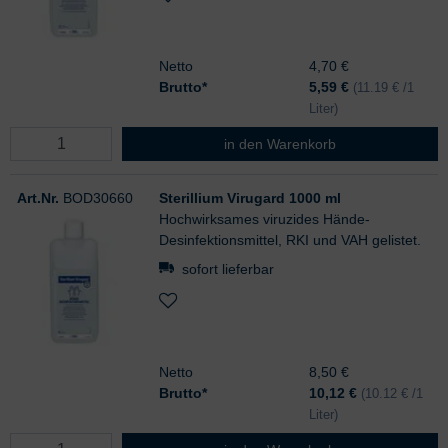
Netto
4,70 €
Brutto*
5,59
€
(11.19 € /1
Liter)
Sterillium Virugard 500 ml
in den Warenkorb
Art.Nr.
BOD30660
Sterillium Virugard 1000 ml
Hochwirksames viruzides Hände-
Desinfektionsmittel, RKI und VAH gelistet.
sofort lieferbar
Netto
8,50 €
Brutto*
10,12
€
(10.12 € /1
Liter)