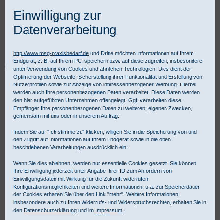
Einwilligung zur
Datenverarbeitung
http://www.msg-praxisbedarf.de
und Dritte möchten Informationen auf Ihrem
Endgerät, z. B. auf Ihrem PC, speichern bzw. auf diese zugreifen, insbesondere
Praxisbedarf Shop
Hygiene
Desinfektion
Händedesinfektion
unter Verwendung von Cookies und ähnlichen Technologien. Dies dient der
Sterillium Virugard
Optimierung der Webseite, Sicherstellung ihrer Funktionalität und Erstellung von
Nutzerprofilen sowie zur Anzeige von interessenbezogener Werbung. Hierbei
werden auch Ihre personenbezogenen Daten verarbeitet. Diese Daten werden
den hier aufgeführten Unternehmen offengelegt. Ggf. verarbeiten diese
Empfänger Ihre personenbezogenen Daten zu weiteren, eigenen Zwecken,
gemeinsam mit uns oder in unserem Auftrag.
Indem Sie auf "Ich stimme zu" klicken, willigen Sie in die Speicherung von und
den Zugriff auf Informationen auf Ihrem Endgerät sowie in die oben
beschriebenen Verarbeitungen ausdrücklich ein.
Wenn Sie dies ablehnen, werden nur essentielle Cookies gesetzt. Sie können
Ihre Einwilligung jederzeit unter Angabe Ihrer ID zum Anfordern von
Einwilligungsdaten mit Wirkung für die Zukunft widerrufen.
Konfigurationsmöglichkeiten und weitere Informationen, u.a. zur Speicherdauer
der Cookies erhalten Sie über den Link "mehr". Weitere Informationen,
insbesondere auch zu Ihren Widerrufs- und Widerspruchsrechten, erhalten Sie in
den
Datenschutzerklärung
und im
Impressum
.