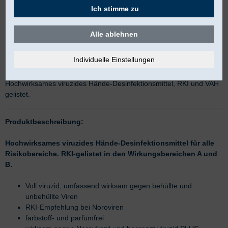
Ich stimme zu
Alle ablehnen
Sterillium Virugard
Hochwirksames viruzides Hände-Desinfektionsmittel, RKI und VAH
gelistet.
Produktbeschreibung:
Hochwirksames viruzides Hände-Desinfektionsmittel für alle
Risikobereiche. RKI-gelistet in den Wirkungsbereichen A und
B.
Voll viruzid, umfassend wirksam gegen behüllte und
unbehüllte Viren
RKI-Empfehlung bei Noroviren
farbstoff- und parfümfrei