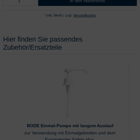
Sterillium Virugard 1000 ml
in den Warenkorb
* inkl. MwSt./ zzgl.
Versandkosten
Hier finden Sie passendes
Zubehör/Ersatzteile
BODE Einmal-Pumpe mit langem Auslauf
zur Verwendung mit Einmalgebinden und dem
Eurospender Safety plus,