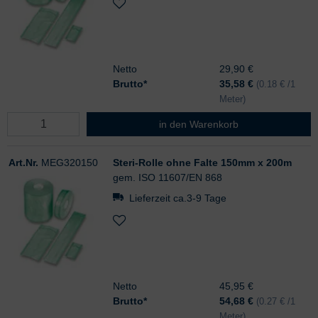
Netto
29,90 €
Brutto*
35,58
€
(0.18 € /1
Meter)
Steri-Rolle ohne Falte 100mm x 2
in den Warenkorb
Art.Nr.
MEG320150
Steri-Rolle ohne Falte 150mm x 200m
gem. ISO 11607/EN 868
Lieferzeit ca.3-9 Tage
Netto
45,95 €
Brutto*
54,68
€
(0.27 € /1
Meter)