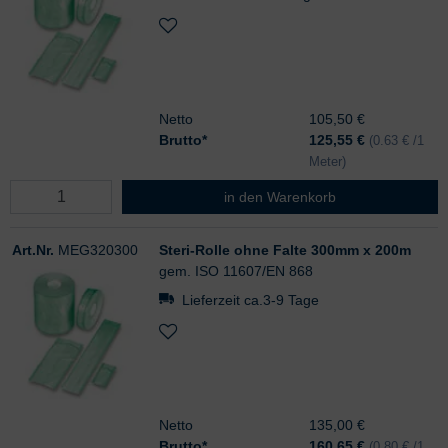
Netto
105,50 €
Brutto*
125,55
€
(0.63 € /1
Meter)
Steri-Rolle ohne Falte 250mm x 2
in den Warenkorb
Art.Nr.
MEG320300
Steri-Rolle ohne Falte 300mm x 200m
gem. ISO 11607/EN 868
Lieferzeit ca.3-9 Tage
Netto
135,00 €
Brutto*
160,65
€
(0.80 € /1