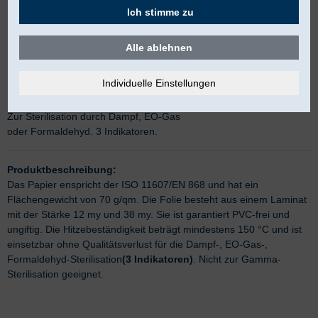
Ich stimme zu
Alle ablehnen
Steri-Peel-Pack Rolle ohne Falte
Zur Sterilisation durch Dampf, EO-Gas
oder Formaldehyd. 3 Indikatoren.
Produktbeschreibung:
Das Papier enspricht der ISO 11607/EN 868 und hat ein
Flächengewicht von 70 g/qm. Die Folie besteht aus einem Laminat
mit der Stärke 12 my und 38 my. Sie ist garantiert PVC-frei und
ungiftig. Die Hitzebeständigkeit beträgt mindestens 150 °C und ist
einsetzbar ohne Qualitätsverlust für die Dampf-, EO-Gas-,
Formaldehyd-Sterilisation
(3 Indikatoren)
. Nicht zur Gamma-
Sterilisation geeignet.