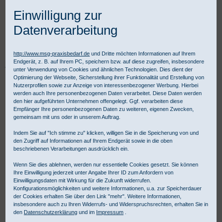
Einwilligung zur
Datenverarbeitung
http://www.msg-praxisbedarf.de
und Dritte möchten Informationen auf Ihrem
Endgerät, z. B. auf Ihrem PC, speichern bzw. auf diese zugreifen, insbesondere
Praxisbedarf Shop
Hygiene
Sterilisation
Sterilisationsverpackungen
unter Verwendung von Cookies und ähnlichen Technologien. Dies dient der
Steri Rollen
Steri-Peel-Pack Rolle ohne Falte
Optimierung der Webseite, Sicherstellung ihrer Funktionalität und Erstellung von
Nutzerprofilen sowie zur Anzeige von interessenbezogener Werbung. Hierbei
werden auch Ihre personenbezogenen Daten verarbeitet. Diese Daten werden
den hier aufgeführten Unternehmen offengelegt. Ggf. verarbeiten diese
Empfänger Ihre personenbezogenen Daten zu weiteren, eigenen Zwecken,
gemeinsam mit uns oder in unserem Auftrag.
Indem Sie auf "Ich stimme zu" klicken, willigen Sie in die Speicherung von und
den Zugriff auf Informationen auf Ihrem Endgerät sowie in die oben
beschriebenen Verarbeitungen ausdrücklich ein.
Wenn Sie dies ablehnen, werden nur essentielle Cookies gesetzt. Sie können
Ihre Einwilligung jederzeit unter Angabe Ihrer ID zum Anfordern von
Einwilligungsdaten mit Wirkung für die Zukunft widerrufen.
Konfigurationsmöglichkeiten und weitere Informationen, u.a. zur Speicherdauer
der Cookies erhalten Sie über den Link "mehr". Weitere Informationen,
insbesondere auch zu Ihren Widerrufs- und Widerspruchsrechten, erhalten Sie in
den
Datenschutzerklärung
und im
Impressum
.