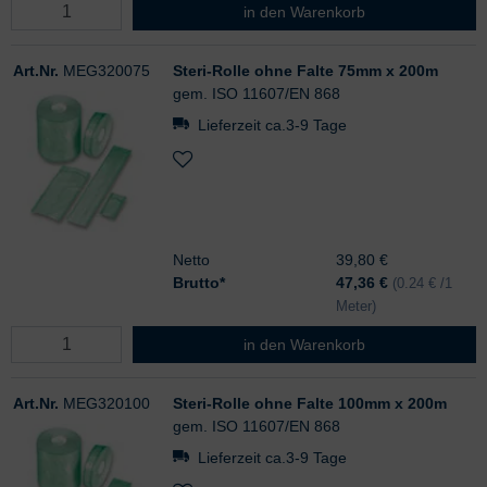
Steri-Rolle ohne Falte 50mm x 20
in den Warenkorb
Art.Nr.
MEG320075
Steri-Rolle ohne Falte 75mm x 200m
gem. ISO 11607/EN 868
Lieferzeit ca.3-9 Tage
Netto
39,80 €
Brutto*
47,36
€
(0.24 € /1
Meter)
Steri-Rolle ohne Falte 75mm x 20
in den Warenkorb
Art.Nr.
MEG320100
Steri-Rolle ohne Falte 100mm x 200m
gem. ISO 11607/EN 868
Lieferzeit ca.3-9 Tage