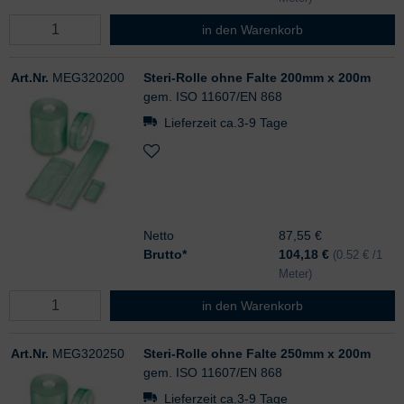
Steri-Rolle ohne Falte 150mm x 2
in den Warenkorb
Art.Nr.
MEG320200
Steri-Rolle ohne Falte 200mm x 200m
gem. ISO 11607/EN 868
Lieferzeit ca.3-9 Tage
Netto
87,55 €
Brutto*
104,18
€
(0.52 € /1
Meter)
Steri-Rolle ohne Falte 200mm x 2
in den Warenkorb
Art.Nr.
MEG320250
Steri-Rolle ohne Falte 250mm x 200m
gem. ISO 11607/EN 868
Lieferzeit ca.3-9 Tage