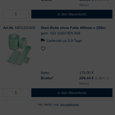
Meter)
Steri-Rolle ohne Falte 300mm x 2
in den Warenkorb
Art.Nr.
MEG320400
Steri-Rolle ohne Falte 400mm x 200m
gem. ISO 11607/EN 868
Lieferzeit ca.3-9 Tage
Netto
176,00 €
Brutto*
209,44
€
(1.05 € /1
Meter)
Steri-Rolle ohne Falte 400mm x 2
in den Warenkorb
* inkl. MwSt./ zzgl.
Versandkosten