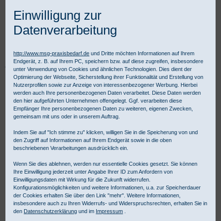
Einwilligung zur
Datenverarbeitung
http://www.msg-praxisbedarf.de
und Dritte möchten Informationen auf Ihrem
Endgerät, z. B. auf Ihrem PC, speichern bzw. auf diese zugreifen, insbesondere
Praxisbedarf Shop
Hygiene
Medizinische Schutzkleidung
unter Verwendung von Cookies und ähnlichen Technologien. Dies dient der
OP-Bekleidung
OP-Hauben
Sentinex® Astro OP-Haube
Optimierung der Webseite, Sicherstellung ihrer Funktionalität und Erstellung von
Nutzerprofilen sowie zur Anzeige von interessenbezogener Werbung. Hierbei
werden auch Ihre personenbezogenen Daten verarbeitet. Diese Daten werden
den hier aufgeführten Unternehmen offengelegt. Ggf. verarbeiten diese
Empfänger Ihre personenbezogenen Daten zu weiteren, eigenen Zwecken,
gemeinsam mit uns oder in unserem Auftrag.
Indem Sie auf "Ich stimme zu" klicken, willigen Sie in die Speicherung von und
den Zugriff auf Informationen auf Ihrem Endgerät sowie in die oben
beschriebenen Verarbeitungen ausdrücklich ein.
Wenn Sie dies ablehnen, werden nur essentielle Cookies gesetzt. Sie können
Ihre Einwilligung jederzeit unter Angabe Ihrer ID zum Anfordern von
Einwilligungsdaten mit Wirkung für die Zukunft widerrufen.
Konfigurationsmöglichkeiten und weitere Informationen, u.a. zur Speicherdauer
der Cookies erhalten Sie über den Link "mehr". Weitere Informationen,
insbesondere auch zu Ihren Widerrufs- und Widerspruchsrechten, erhalten Sie in
den
Datenschutzerklärung
und im
Impressum
.