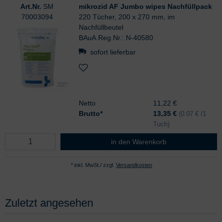
Art.Nr.
SM
mikrozid AF Jumbo wipes Nachfüllpack
70003094
220 Tücher, 200 x 270 mm, im
Nachfüllbeutel
BAuA.Reg.Nr.: N-40580
sofort lieferbar
Netto
11,22 €
Brutto*
13,35
€
(0.07 € /1
Tuch)
mikrozid AF Jumbo wipes Nachfüll
in den Warenkorb
* inkl. MwSt./ zzgl.
Versandkosten
Zuletzt angesehen