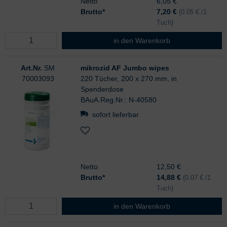
Netto
6,05 €
Brutto*
7,20
€
(0.05 € /1
Tuch)
mikrozid AF wipes Nachfüllpack
in den Warenkorb
Art.Nr.
SM
mikrozid AF Jumbo wipes
70003093
220 Tücher, 200 x 270 mm, in
Spenderdose
BAuA.Reg.Nr.: N-40580
sofort lieferbar
Netto
12,50 €
Brutto*
14,88
€
(0.07 € /1
Tuch)
mikrozid AF Jumbo wipes
in den Warenkorb