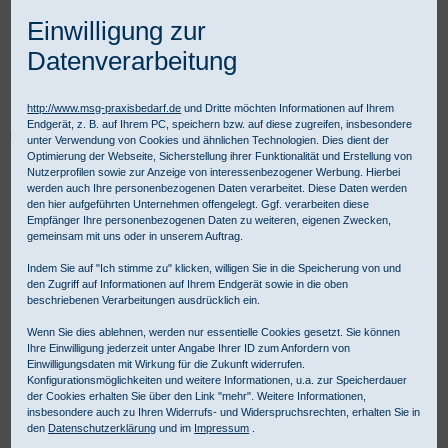
Einwilligung zur
Datenverarbeitung
http://www.msg-praxisbedarf.de
und Dritte möchten Informationen auf Ihrem
Endgerät, z. B. auf Ihrem PC, speichern bzw. auf diese zugreifen, insbesondere
Praxisbedarf Shop
Hygiene
Desinfektion
Flächendesinfektion
unter Verwendung von Cookies und ähnlichen Technologien. Dies dient der
Gebrauchsfertige Schnelldesinfektion
Schülke mikrozid® AF wipes
Optimierung der Webseite, Sicherstellung ihrer Funktionalität und Erstellung von
Nutzerprofilen sowie zur Anzeige von interessenbezogener Werbung. Hierbei
werden auch Ihre personenbezogenen Daten verarbeitet. Diese Daten werden
den hier aufgeführten Unternehmen offengelegt. Ggf. verarbeiten diese
Empfänger Ihre personenbezogenen Daten zu weiteren, eigenen Zwecken,
gemeinsam mit uns oder in unserem Auftrag.
Indem Sie auf "Ich stimme zu" klicken, willigen Sie in die Speicherung von und
den Zugriff auf Informationen auf Ihrem Endgerät sowie in die oben
beschriebenen Verarbeitungen ausdrücklich ein.
Wenn Sie dies ablehnen, werden nur essentielle Cookies gesetzt. Sie können
Ihre Einwilligung jederzeit unter Angabe Ihrer ID zum Anfordern von
Einwilligungsdaten mit Wirkung für die Zukunft widerrufen.
Konfigurationsmöglichkeiten und weitere Informationen, u.a. zur Speicherdauer
der Cookies erhalten Sie über den Link "mehr". Weitere Informationen,
insbesondere auch zu Ihren Widerrufs- und Widerspruchsrechten, erhalten Sie in
den
Datenschutzerklärung
und im
Impressum
.