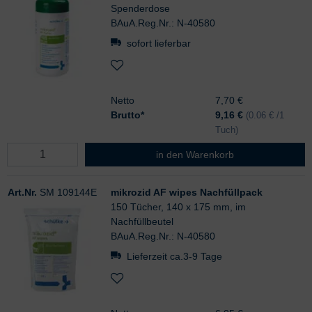
Spenderdose
BAuA.Reg.Nr.: N-40580
sofort lieferbar
Netto
7,70 €
Brutto*
9,16
€
(0.06 € /1
Tuch)
mikrozid AF wipes
in den Warenkorb
Art.Nr.
SM 109144E
mikrozid AF wipes Nachfüllpack
150 Tücher, 140 x 175 mm, im
Nachfüllbeutel
BAuA.Reg.Nr.: N-40580
Lieferzeit ca.3-9 Tage