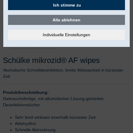
Ich stimme zu
Alle ablehnen
Schülke mikrozid® AF wipes
Akoholische Schnelldesinfektion, breite Wirksamkeit in kürzester
Zeit
Produktbeschreibung:
Gebrauchsfertige, mit alkoholischer Lösung getränkte
Desinfektionstücher
Sehr breit wirksam innerhalb kürzester Zeit
Aldehydfrei
Schnelle Abtrocknung