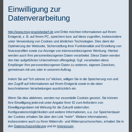
Einwilligung zur
Datenverarbeitung
http://www.msg-praxisbedarf.de
und Dritte möchten Informationen auf Ihrem
Endgerät, z. B. auf Ihrem PC, speichern bzw. auf diese zugreifen, insbesondere
Praxisbedarf Shop
Betriebsmedizin
Erste Hilfe im Betrieb
unter Verwendung von Cookies und ähnlichen Technologien. Dies dient der
Küche und Verbrennungen
Salvequick Refill 6735 detektierbar
Optimierung der Webseite, Sicherstellung ihrer Funktionalität und Erstellung von
Nutzerprofilen sowie zur Anzeige von interessenbezogener Werbung. Hierbei
werden auch Ihre personenbezogenen Daten verarbeitet. Diese Daten werden
den hier aufgeführten Unternehmen offengelegt. Ggf. verarbeiten diese
Empfänger Ihre personenbezogenen Daten zu weiteren, eigenen Zwecken,
gemeinsam mit uns oder in unserem Auftrag.
Indem Sie auf "Ich stimme zu" klicken, willigen Sie in die Speicherung von und
den Zugriff auf Informationen auf Ihrem Endgerät sowie in die oben
beschriebenen Verarbeitungen ausdrücklich ein.
Wenn Sie dies ablehnen, werden nur essentielle Cookies gesetzt. Sie können
Ihre Einwilligung jederzeit unter Angabe Ihrer ID zum Anfordern von
Einwilligungsdaten mit Wirkung für die Zukunft widerrufen.
Konfigurationsmöglichkeiten und weitere Informationen, u.a. zur Speicherdauer
der Cookies erhalten Sie über den Link "mehr". Weitere Informationen,
insbesondere auch zu Ihren Widerrufs- und Widerspruchsrechten, erhalten Sie in
den
Datenschutzerklärung
und im
Impressum
.