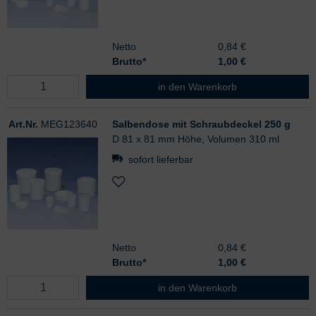
Netto
0,84 €
Brutto*
1,00
€
Salbendose mit Schraubdeckel 200
in den Warenkorb
Art.Nr.
MEG123640
Salbendose mit Schraubdeckel 250 g
D 81 x 81 mm Höhe, Volumen 310 ml
sofort lieferbar
Netto
0,84 €
Brutto*
1,00
€
Salbendose mit Schraubdeckel 250
in den Warenkorb