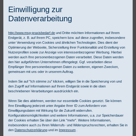
Einwilligung zur
Datenverarbeitung
http://www.msg-praxisbedarf.de
und Dritte möchten Informationen auf Ihrem
Endgerät, z. B. auf Ihrem PC, speichern bzw. auf diese zugreifen, insbesondere
Praxisbedarf Shop
Labor
Laborzubehör
Laborgefäße
unter Verwendung von Cookies und ähnlichen Technologien. Dies dient der
Salbendose mit Schraubdeckel
Optimierung der Webseite, Sicherstellung ihrer Funktionalität und Erstellung von
Nutzerprofilen sowie zur Anzeige von interessenbezogener Werbung. Hierbei
werden auch Ihre personenbezogenen Daten verarbeitet. Diese Daten werden
den hier aufgeführten Unternehmen offengelegt. Ggf. verarbeiten diese
Empfänger Ihre personenbezogenen Daten zu weiteren, eigenen Zwecken,
gemeinsam mit uns oder in unserem Auftrag.
Indem Sie auf "Ich stimme zu" klicken, willigen Sie in die Speicherung von und
den Zugriff auf Informationen auf Ihrem Endgerät sowie in die oben
beschriebenen Verarbeitungen ausdrücklich ein.
Wenn Sie dies ablehnen, werden nur essentielle Cookies gesetzt. Sie können
Ihre Einwilligung jederzeit unter Angabe Ihrer ID zum Anfordern von
Einwilligungsdaten mit Wirkung für die Zukunft widerrufen.
Konfigurationsmöglichkeiten und weitere Informationen, u.a. zur Speicherdauer
der Cookies erhalten Sie über den Link "mehr". Weitere Informationen,
insbesondere auch zu Ihren Widerrufs- und Widerspruchsrechten, erhalten Sie in
den
Datenschutzerklärung
und im
Impressum
.