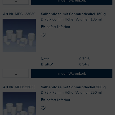
in den Warenkorb
Art.Nr.
MEG123630
Salbendose mit Schraubdeckel 150 g
D 73 x 60 mm Höhe, Volumen 185 ml
sofort lieferbar
Netto
0,79 €
Brutto*
0,94
€
Salbendose mit Schraubdeckel 150
in den Warenkorb
Art.Nr.
MEG123635
Salbendose mit Schraubdeckel 200 g
D 73 x 78 mm Höhe, Volumen 250 ml
sofort lieferbar