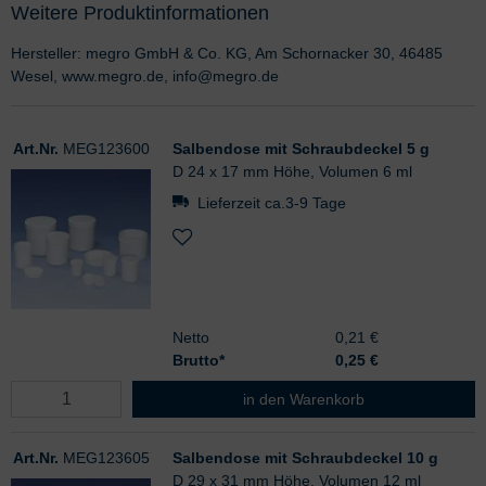
Weitere Produktinformationen
Hersteller: megro GmbH & Co. KG, Am Schornacker 30, 46485
Wesel, www.megro.de, info@megro.de
Art.Nr.
MEG123600
Salbendose mit Schraubdeckel 5 g
D 24 x 17 mm Höhe, Volumen 6 ml
Lieferzeit ca.3-9 Tage
Netto
0,21 €
Brutto*
0,25
€
Salbendose mit Schraubdeckel 5 g
in den Warenkorb
Art.Nr.
MEG123605
Salbendose mit Schraubdeckel 10 g
D 29 x 31 mm Höhe, Volumen 12 ml