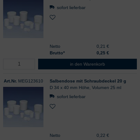
sofort lieferbar
Netto
0,21 €
Brutto*
0,25
€
Salbendose mit Schraubdeckel 10 
in den Warenkorb
Art.Nr.
MEG123610
Salbendose mit Schraubdeckel 20 g
D 34 x 40 mm Höhe, Volumen 25 ml
sofort lieferbar
Netto
0,22 €