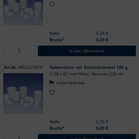
Netto
0,24 €
Brutto*
0,29
€
Salbendose mit Schraubdeckel 50 
in den Warenkorb
Art.Nr.
MEG123625
Salbendose mit Schraubdeckel 100 g
D 56 x 67 mm Höhe, Volumen 125 ml
sofort lieferbar
Netto
0,75 €
Brutto*
0,89
€
Salbendose mit Schraubdeckel 100