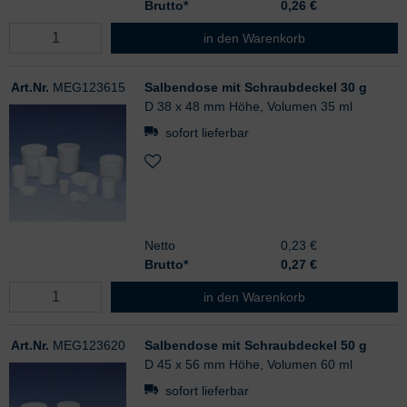
Brutto*
0,26
€
Salbendose mit Schraubdeckel 20 
in den Warenkorb
Art.Nr.
MEG123615
Salbendose mit Schraubdeckel 30 g
D 38 x 48 mm Höhe, Volumen 35 ml
sofort lieferbar
Netto
0,23 €
Brutto*
0,27
€
Salbendose mit Schraubdeckel 30 
in den Warenkorb
Art.Nr.
MEG123620
Salbendose mit Schraubdeckel 50 g
D 45 x 56 mm Höhe, Volumen 60 ml
sofort lieferbar