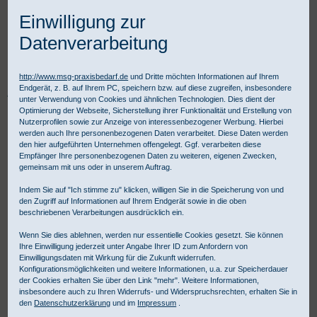
Einwilligung zur
Datenverarbeitung
http://www.msg-praxisbedarf.de
und Dritte möchten Informationen auf Ihrem
Endgerät, z. B. auf Ihrem PC, speichern bzw. auf diese zugreifen, insbesondere
Praxisbedarf Shop
Hygiene
Medizinische Schutzkleidung
unter Verwendung von Cookies und ähnlichen Technologien. Dies dient der
OP-Bekleidung
OP-Abdecktücher
Optimierung der Webseite, Sicherstellung ihrer Funktionalität und Erstellung von
Raucodrape OP Tischabdeckung Standard 150 x 190 cm
Nutzerprofilen sowie zur Anzeige von interessenbezogener Werbung. Hierbei
werden auch Ihre personenbezogenen Daten verarbeitet. Diese Daten werden
den hier aufgeführten Unternehmen offengelegt. Ggf. verarbeiten diese
Empfänger Ihre personenbezogenen Daten zu weiteren, eigenen Zwecken,
gemeinsam mit uns oder in unserem Auftrag.
Indem Sie auf "Ich stimme zu" klicken, willigen Sie in die Speicherung von und
den Zugriff auf Informationen auf Ihrem Endgerät sowie in die oben
beschriebenen Verarbeitungen ausdrücklich ein.
Wenn Sie dies ablehnen, werden nur essentielle Cookies gesetzt. Sie können
Ihre Einwilligung jederzeit unter Angabe Ihrer ID zum Anfordern von
Einwilligungsdaten mit Wirkung für die Zukunft widerrufen.
Konfigurationsmöglichkeiten und weitere Informationen, u.a. zur Speicherdauer
der Cookies erhalten Sie über den Link "mehr". Weitere Informationen,
insbesondere auch zu Ihren Widerrufs- und Widerspruchsrechten, erhalten Sie in
den
Datenschutzerklärung
und im
Impressum
.