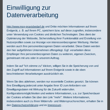
Einwilligung zur
Datenverarbeitung
http://www.msg-praxisbedarf.de
und Dritte möchten Informationen auf Ihrem
Endgerät, z. B. auf Ihrem PC, speichern bzw. auf diese zugreifen, insbesondere
Praxisbedarf Shop
Betriebsmedizin
Erste Hilfe im Betrieb
unter Verwendung von Cookies und ähnlichen Technologien. Dies dient der
Erste Hilfe Grundausstattung
QUICK-AID Einmal-Notfallbeatmungshilfe
Optimierung der Webseite, Sicherstellung ihrer Funktionalität und Erstellung von
Nutzerprofilen sowie zur Anzeige von interessenbezogener Werbung. Hierbei
werden auch Ihre personenbezogenen Daten verarbeitet. Diese Daten werden
den hier aufgeführten Unternehmen offengelegt. Ggf. verarbeiten diese
Empfänger Ihre personenbezogenen Daten zu weiteren, eigenen Zwecken,
gemeinsam mit uns oder in unserem Auftrag.
Indem Sie auf "Ich stimme zu" klicken, willigen Sie in die Speicherung von und
den Zugriff auf Informationen auf Ihrem Endgerät sowie in die oben
beschriebenen Verarbeitungen ausdrücklich ein.
Wenn Sie dies ablehnen, werden nur essentielle Cookies gesetzt. Sie können
Ihre Einwilligung jederzeit unter Angabe Ihrer ID zum Anfordern von
Einwilligungsdaten mit Wirkung für die Zukunft widerrufen.
Konfigurationsmöglichkeiten und weitere Informationen, u.a. zur Speicherdauer
der Cookies erhalten Sie über den Link "mehr". Weitere Informationen,
insbesondere auch zu Ihren Widerrufs- und Widerspruchsrechten, erhalten Sie in
den
Datenschutzerklärung
und im
Impressum
.