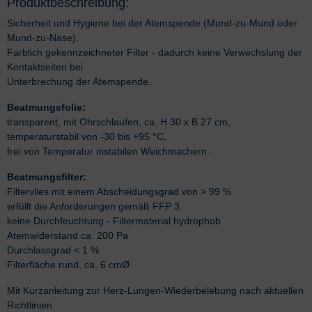
Produktbeschreibung:
Sicherheit und Hygiene bei der Atemspende (Mund-zu-Mund oder
Mund-zu-Nase).
Farblich gekennzeichneter Filter - dadurch keine Verwechslung der
Kontaktseiten bei
Unterbrechung der Atemspende.
Beatmungsfolie:
transparent, mit Ohrschlaufen, ca. H 30 x B 27 cm,
temperaturstabil von -30 bis +95 °C,
frei von Temperatur instabilen Weichmachern.
Beatmungsfilter:
Filtervlies mit einem Abscheidungsgrad von > 99 %
erfüllt die Anforderungen gemäß FFP 3
keine Durchfeuchtung - Filtermaterial hydrophob
Atemwiderstand ca. 200 Pa
Durchlassgrad < 1 %
Filterfläche rund, ca. 6 cmØ
Mit Kurzanleitung zur Herz-Lungen-Wiederbelebung nach aktuellen
Richtlinien