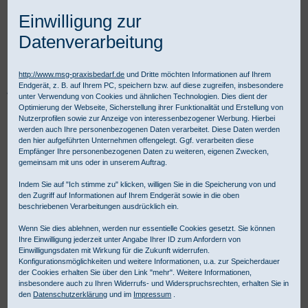
Einwilligung zur
Datenverarbeitung
http://www.msg-praxisbedarf.de
und Dritte möchten Informationen auf Ihrem
Endgerät, z. B. auf Ihrem PC, speichern bzw. auf diese zugreifen, insbesondere
Praxisbedarf Shop
Instrumente
Einmalinstrumente
unter Verwendung von Cookies und ähnlichen Technologien. Dies dient der
CLINA STAR Einmalinstrumente
Pinzetten
Optimierung der Webseite, Sicherstellung ihrer Funktionalität und Erstellung von
Pinzette chirurgisch fein 11,5 cm
Nutzerprofilen sowie zur Anzeige von interessenbezogener Werbung. Hierbei
werden auch Ihre personenbezogenen Daten verarbeitet. Diese Daten werden
den hier aufgeführten Unternehmen offengelegt. Ggf. verarbeiten diese
Empfänger Ihre personenbezogenen Daten zu weiteren, eigenen Zwecken,
gemeinsam mit uns oder in unserem Auftrag.
Indem Sie auf "Ich stimme zu" klicken, willigen Sie in die Speicherung von und
den Zugriff auf Informationen auf Ihrem Endgerät sowie in die oben
beschriebenen Verarbeitungen ausdrücklich ein.
Wenn Sie dies ablehnen, werden nur essentielle Cookies gesetzt. Sie können
Ihre Einwilligung jederzeit unter Angabe Ihrer ID zum Anfordern von
Einwilligungsdaten mit Wirkung für die Zukunft widerrufen.
Konfigurationsmöglichkeiten und weitere Informationen, u.a. zur Speicherdauer
der Cookies erhalten Sie über den Link "mehr". Weitere Informationen,
insbesondere auch zu Ihren Widerrufs- und Widerspruchsrechten, erhalten Sie in
den
Datenschutzerklärung
und im
Impressum
.