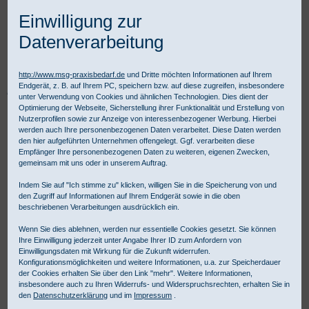
Einwilligung zur
Datenverarbeitung
http://www.msg-praxisbedarf.de
und Dritte möchten Informationen auf Ihrem
Endgerät, z. B. auf Ihrem PC, speichern bzw. auf diese zugreifen, insbesondere
Praxisbedarf Shop
REHA & Pflegebedarf
Fitness und Wellness
unter Verwendung von Cookies und ähnlichen Technologien. Dies dient der
Erste Hilfe Sport & Freizeit
Pet Care Verbandtasche
Optimierung der Webseite, Sicherstellung ihrer Funktionalität und Erstellung von
Nutzerprofilen sowie zur Anzeige von interessenbezogener Werbung. Hierbei
werden auch Ihre personenbezogenen Daten verarbeitet. Diese Daten werden
den hier aufgeführten Unternehmen offengelegt. Ggf. verarbeiten diese
Empfänger Ihre personenbezogenen Daten zu weiteren, eigenen Zwecken,
gemeinsam mit uns oder in unserem Auftrag.
Indem Sie auf "Ich stimme zu" klicken, willigen Sie in die Speicherung von und
den Zugriff auf Informationen auf Ihrem Endgerät sowie in die oben
beschriebenen Verarbeitungen ausdrücklich ein.
Wenn Sie dies ablehnen, werden nur essentielle Cookies gesetzt. Sie können
Ihre Einwilligung jederzeit unter Angabe Ihrer ID zum Anfordern von
Einwilligungsdaten mit Wirkung für die Zukunft widerrufen.
Konfigurationsmöglichkeiten und weitere Informationen, u.a. zur Speicherdauer
der Cookies erhalten Sie über den Link "mehr". Weitere Informationen,
insbesondere auch zu Ihren Widerrufs- und Widerspruchsrechten, erhalten Sie in
den
Datenschutzerklärung
und im
Impressum
.