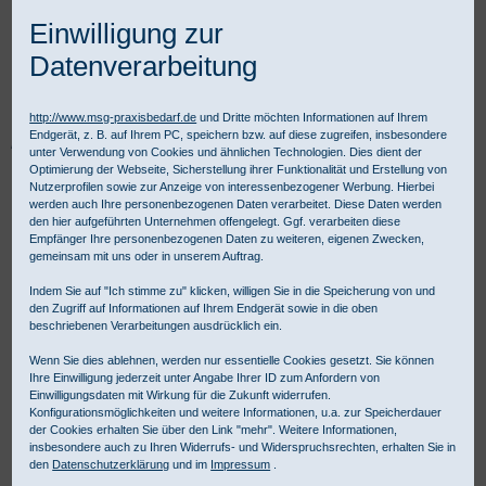
Einwilligung zur
Datenverarbeitung
http://www.msg-praxisbedarf.de
und Dritte möchten Informationen auf Ihrem
Endgerät, z. B. auf Ihrem PC, speichern bzw. auf diese zugreifen, insbesondere
Praxisbedarf Shop
Diagnostik
Fachspezifische Diagnostik
unter Verwendung von Cookies und ähnlichen Technologien. Dies dient der
Ophthalmologie
Nystagmusbrillen
Optimierung der Webseite, Sicherstellung ihrer Funktionalität und Erstellung von
Nystagmusbrille nach Frenzel Typ 502
Nutzerprofilen sowie zur Anzeige von interessenbezogener Werbung. Hierbei
werden auch Ihre personenbezogenen Daten verarbeitet. Diese Daten werden
den hier aufgeführten Unternehmen offengelegt. Ggf. verarbeiten diese
Empfänger Ihre personenbezogenen Daten zu weiteren, eigenen Zwecken,
gemeinsam mit uns oder in unserem Auftrag.
Indem Sie auf "Ich stimme zu" klicken, willigen Sie in die Speicherung von und
den Zugriff auf Informationen auf Ihrem Endgerät sowie in die oben
beschriebenen Verarbeitungen ausdrücklich ein.
Wenn Sie dies ablehnen, werden nur essentielle Cookies gesetzt. Sie können
Ihre Einwilligung jederzeit unter Angabe Ihrer ID zum Anfordern von
Einwilligungsdaten mit Wirkung für die Zukunft widerrufen.
Konfigurationsmöglichkeiten und weitere Informationen, u.a. zur Speicherdauer
der Cookies erhalten Sie über den Link "mehr". Weitere Informationen,
insbesondere auch zu Ihren Widerrufs- und Widerspruchsrechten, erhalten Sie in
den
Datenschutzerklärung
und im
Impressum
.