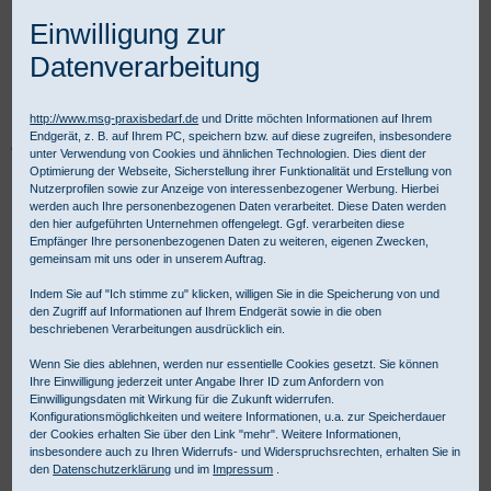
Einwilligung zur
Datenverarbeitung
http://www.msg-praxisbedarf.de
und Dritte möchten Informationen auf Ihrem
Endgerät, z. B. auf Ihrem PC, speichern bzw. auf diese zugreifen, insbesondere
Praxisbedarf Shop
Diagnostik
Alternativmedizin
Ozontherapie
unter Verwendung von Cookies und ähnlichen Technologien. Dies dient der
Natriumcitrat 3,13% steril
Optimierung der Webseite, Sicherstellung ihrer Funktionalität und Erstellung von
Nutzerprofilen sowie zur Anzeige von interessenbezogener Werbung. Hierbei
werden auch Ihre personenbezogenen Daten verarbeitet. Diese Daten werden
den hier aufgeführten Unternehmen offengelegt. Ggf. verarbeiten diese
Empfänger Ihre personenbezogenen Daten zu weiteren, eigenen Zwecken,
gemeinsam mit uns oder in unserem Auftrag.
Indem Sie auf "Ich stimme zu" klicken, willigen Sie in die Speicherung von und
den Zugriff auf Informationen auf Ihrem Endgerät sowie in die oben
beschriebenen Verarbeitungen ausdrücklich ein.
Wenn Sie dies ablehnen, werden nur essentielle Cookies gesetzt. Sie können
Ihre Einwilligung jederzeit unter Angabe Ihrer ID zum Anfordern von
Einwilligungsdaten mit Wirkung für die Zukunft widerrufen.
Konfigurationsmöglichkeiten und weitere Informationen, u.a. zur Speicherdauer
der Cookies erhalten Sie über den Link "mehr". Weitere Informationen,
insbesondere auch zu Ihren Widerrufs- und Widerspruchsrechten, erhalten Sie in
den
Datenschutzerklärung
und im
Impressum
.