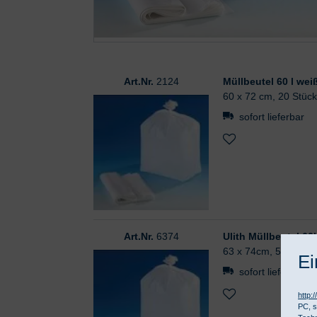
Art.Nr.
2124
Müllbeutel 60 l wei
60 x 72 cm, 20 Stüc
sofort lieferbar
Art.Nr.
6374
Ulith Müllbeutel 60l
63 x 74cm, 50 Stück
Ei
sofort lieferbar
http:
PC, s