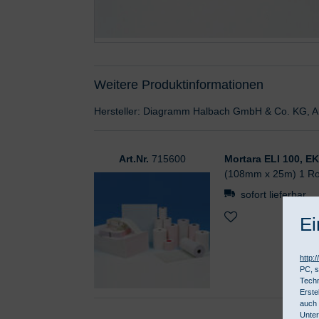
Weitere Produktinformationen
Hersteller: Diagramm Halbach GmbH & Co. KG, A
Art.Nr.
715600
Mortara ELI 100, E
(108mm x 25m) 1 Ro
sofort lieferbar
Ei
http:
PC, s
Techn
Erste
auch 
Unter