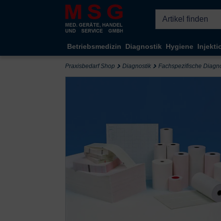
Kompletten Head der Seite überspringen
Betriebsmedizin
Diagnostik
Hygiene
Injekti
Praxisbedarf Shop
Diagnostik
Fachspezifische Diagno