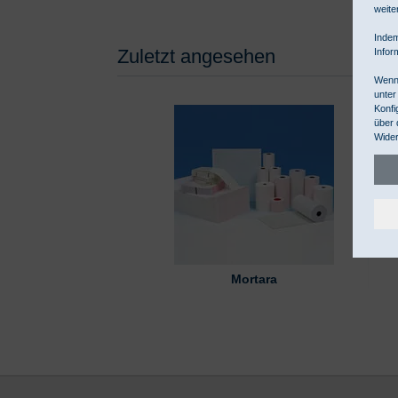
weite
Indem
Zuletzt angesehen
Infor
Wenn 
unter
Konfi
über 
Wider
Mortara