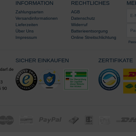
INFORMATION
RECHTLICHES
ME
E-
Zahlungsarten
AGB
Mail-
Versandinformationen
Datenschutz
Adre
Lieferzeiten
Widerruf
Pass
*
Über Uns
Batterieentsorgung
*
Impressum
Online Streitschlichtung
Pass
SICHER EINKAUFEN
ZERTIFIKATE
darf.de
93
6 90