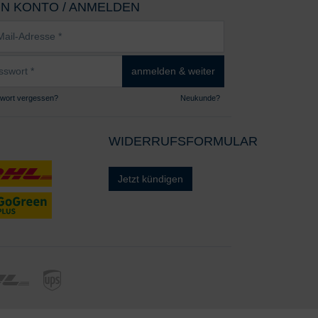
IN KONTO / ANMELDEN
sse
wort
anmelden & weiter
wort vergessen?
Neukunde?
WIDERRUFSFORMULAR
Jetzt kündigen