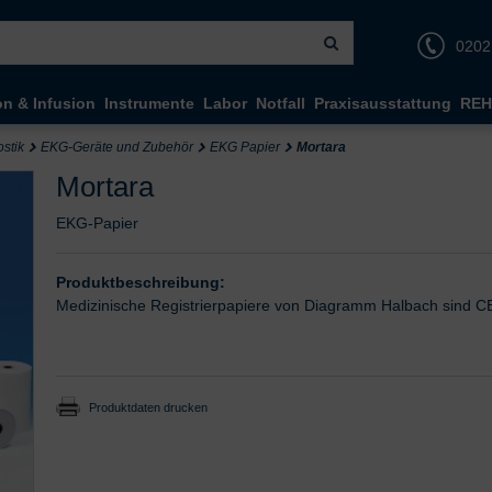
0202
on & Infusion
Instrumente
Labor
Notfall
Praxisausstattung
REH
stik
EKG-Geräte und Zubehör
EKG Papier
Mortara
Mortara
EKG-Papier
Produktbeschreibung:
Medizinische Registrierpapiere von Diagramm Halbach sind CE-z
Produktdaten drucken