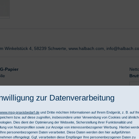
m Winkelstück 4, 58239 Schwerte, www.halbach.com, info@halbach.c
KG-Papier
Nett
lle
Brut
nwilligung zur Datenverarbeitung
//www.msg-praxisbedarf.de
und Dritte möchten Informationen auf Ihrem Endgerät, z. B. auf I
peichern bzw. auf diese zugreifen, insbesondere unter Verwendung von Cookies und ähnlic
ologien. Dies dient der Optimierung der Webseite, Sicherstellung ihrer Funktionalität und
llung von Nutzerprofilen sowie zur Anzeige von interessenbezogener Werbung. Hierbei werd
Ihre personenbezogenen Daten verarbeitet. Diese Daten werden den hier aufgeführten
nehmen offengelegt. Ggf. verarbeiten diese Empfänger Ihre personenbezogenen Daten zu