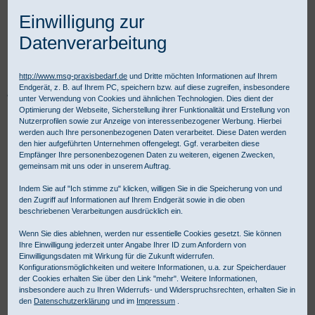
Einwilligung zur
Datenverarbeitung
http://www.msg-praxisbedarf.de
und Dritte möchten Informationen auf Ihrem
Endgerät, z. B. auf Ihrem PC, speichern bzw. auf diese zugreifen, insbesondere
Praxisbedarf Shop
Notfall
Patientenmonitore
Pulsoximeter
unter Verwendung von Cookies und ähnlichen Technologien. Dies dient der
medical Econet ME7 Fingerpulsoximeter
Optimierung der Webseite, Sicherstellung ihrer Funktionalität und Erstellung von
Nutzerprofilen sowie zur Anzeige von interessenbezogener Werbung. Hierbei
werden auch Ihre personenbezogenen Daten verarbeitet. Diese Daten werden
den hier aufgeführten Unternehmen offengelegt. Ggf. verarbeiten diese
Empfänger Ihre personenbezogenen Daten zu weiteren, eigenen Zwecken,
gemeinsam mit uns oder in unserem Auftrag.
Indem Sie auf "Ich stimme zu" klicken, willigen Sie in die Speicherung von und
den Zugriff auf Informationen auf Ihrem Endgerät sowie in die oben
beschriebenen Verarbeitungen ausdrücklich ein.
Wenn Sie dies ablehnen, werden nur essentielle Cookies gesetzt. Sie können
Ihre Einwilligung jederzeit unter Angabe Ihrer ID zum Anfordern von
Einwilligungsdaten mit Wirkung für die Zukunft widerrufen.
Konfigurationsmöglichkeiten und weitere Informationen, u.a. zur Speicherdauer
der Cookies erhalten Sie über den Link "mehr". Weitere Informationen,
insbesondere auch zu Ihren Widerrufs- und Widerspruchsrechten, erhalten Sie in
den
Datenschutzerklärung
und im
Impressum
.